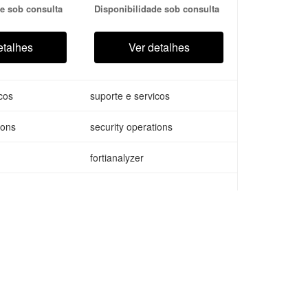
e sob consulta
Disponibilidade sob consulta
n SOC
assistance in SOC
ident
analysis, incident
, triage and
investigation, triage and
etalhes
Ver detalhes
response
cos
suporte e servicos
ions
security operations
fortianalyzer