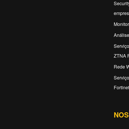
Securit
empres
Monitor
Análise
Serviç
ZTNA F
Rede W
Serviço
Fortine
NOS