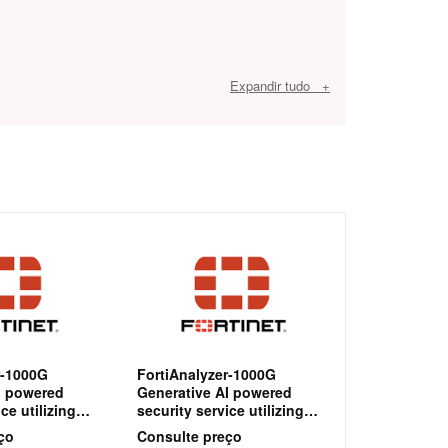
Expandir tudo +
r-1000G
FortiAnalyzer-1000G
I powered
Generative AI powered
ce utilizing
security service utilizing
ge models
large language models
ço
Consulte preço
al-time
(LLMs) for real-time