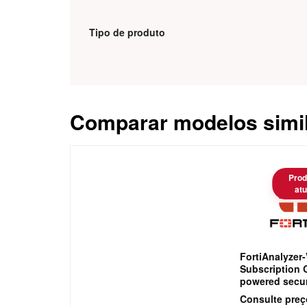
Tipo de produto
Comparar modelos simi
Caracteristica
Prod
atu
FortiAnalyzer-
Subscription 
powered secur
utilizing larg
Consulte preç
models (LLMs) 