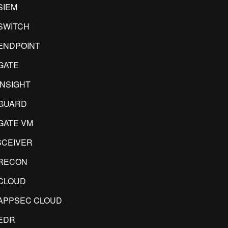
SIEM
SWITCH
ENDPOINT
GATE
INSIGHT
GUARD
GATE VM
CEIVER
RECON
CLOUD
APPSEC CLOUD
EDR