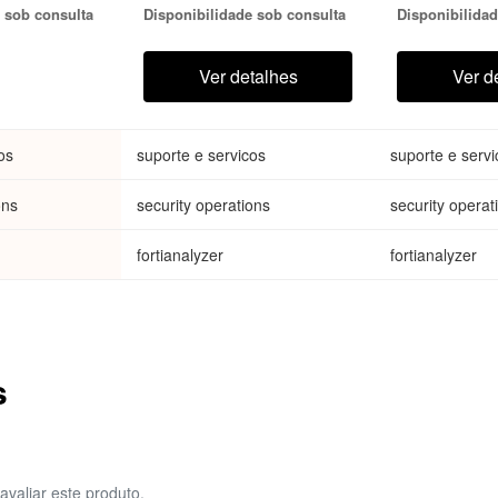
 sob consulta
Disponibilidade sob consulta
Disponibilidad
ce in SOC
assistance in SOC
assistance i
dent
analysis, incident
analysis, inc
 triage and
investigation, triage and
investigation
Ver detalhes
Ver d
response
response
os
suporte e servicos
suporte e servi
ons
security operations
security operat
fortianalyzer
fortianalyzer
s
avaliar este produto.