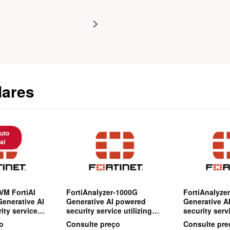
lares
uto
al
VM FortiAI
FortiAnalyzer-1000G
FortiAnalyze
Generative AI
Generative AI powered
Generative A
ity service
security service utilizing
security servi
e language
large language models
large langua
o
Consulte preço
Consulte pre
for real-
(LLMs) for real-time
(LLMs) for re