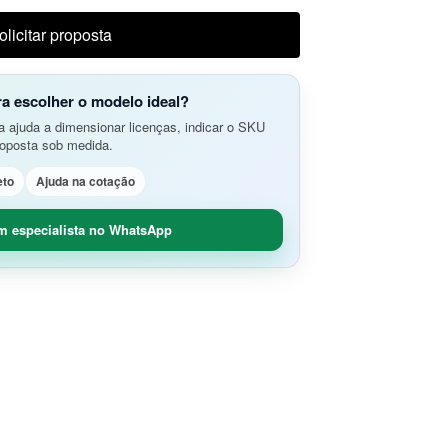
do Aplicativos da Web e APIs
o Avançada de Ameaças
olicitar proposta
amento e Análise de Segurança em
SD-Branch
ão de Rede
idade Segura (O365 / G-Suite)
ra escolher o modelo ideal?
nce
Remoto Seguro
 ajuda a dimensionar licenças, indicar o SKU
ça de Contêineres
roposta sob medida.
dade e Controle SaaS
eto
Ajuda na cotação
m especialista no WhatsApp