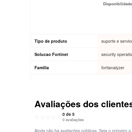
Disponibilidade
time assistan
analysis, inci
investigation,
respons
Tipo de produto
suporte e servic
Solucao Fortinet
security operati
Familia
fortianalyzer
Avaliações dos cliente
0 de 5
☆
☆
☆
☆
☆
0 avaliações
Ainda não há avaliações públicas. Seja o primeiro a 