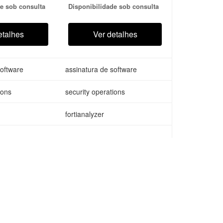
e sob consulta
Disponibilidade sob consulta
r-VM S models
FortiAnalyzer-VM S models
4 or higher
running OS 6.4 or higher
etalhes
Ver detalhes
software
assinatura de software
ions
security operations
fortianalyzer