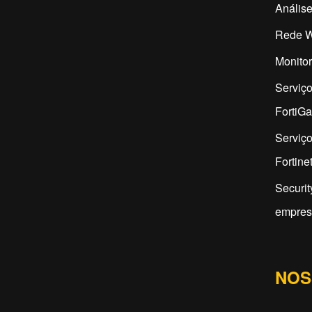
Análise
Rede W
Monitor
Serviç
FortiG
Serviço
Fortine
Securit
empres
NOS