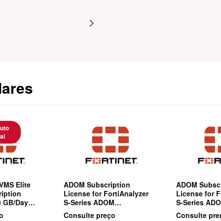
lares
uto
al
VMS Elite
ADOM Subscription
ADOM Subscr
iption
License for FortiAnalyzer
License for F
00 GB/Day
S-Series ADOM
S-Series AD
ng &
subscription license for
subscription 
o
Consulte preço
Consulte pre
lude
adding 1 ADOM to
adding 1 AD