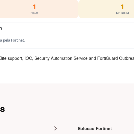
1
1
HIGH
MEDIUM
on
pela Fortinet.
Elite support, IOC, Security Automation Service and FortiGuard Outbrea
as
Solucao Fortinet