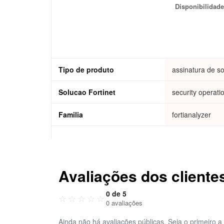
Disponibilidade
FortiCare Elit
IOC, Security
Service and F
Outbreak Dete
Tipo de produto
assinatura de s
Solucao Fortinet
security operati
Familia
fortianalyzer
Avaliações dos cliente
0 de 5
☆
☆
☆
☆
☆
0 avaliações
Ainda não há avaliações públicas. Seja o primeiro a 