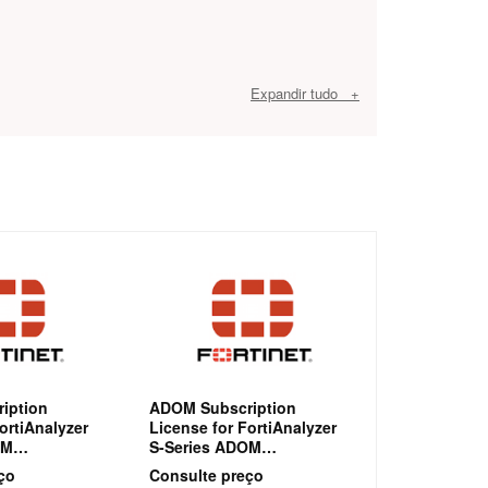
Expandir tudo +
iption
ADOM Subscription
ortiAnalyzer
License for FortiAnalyzer
OM
S-Series ADOM
license for
subscription license for
ço
Consulte preço
OM to
adding 1 ADOM to