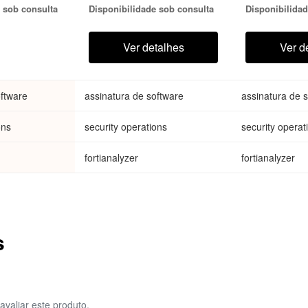
 sob consulta
Disponibilidade sob consulta
Disponibilidad
e support,
FortiAnalyzer-VM S models
FortiAnalyze
 Automation
running OS 6.4 or higher
running OS 6.
ortiGuard
Ver detalhes
Ver d
ction Serv
oftware
assinatura de software
assinatura de 
ons
security operations
security operat
fortianalyzer
fortianalyzer
s
avaliar este produto.