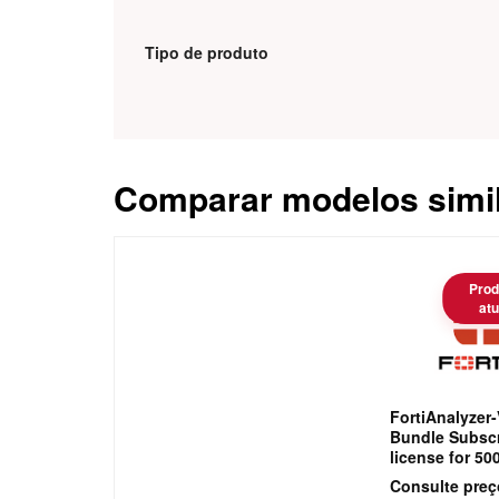
Tipo de produto
Comparar modelos simi
Caracteristica
Prod
atu
FortiAnalyzer-
Bundle Subscr
license for 5
Central Loggi
Consulte preç
Analytics. Inc