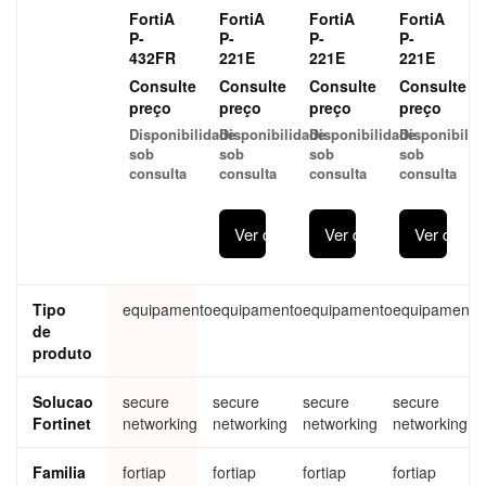
FortiA
FortiA
FortiA
FortiA
P-
P-
P-
P-
432FR
221E
221E
221E
Consulte
Consulte
Consulte
Consulte
preço
preço
preço
preço
Disponibilidade
Disponibilidade
Disponibilidade
Disponibilid
sob
sob
sob
sob
consulta
consulta
consulta
consulta
Ver detalhes
Ver detalhes
Ver detal
Tipo
equipamento
equipamento
equipamento
equipamento
de
produto
Solucao
secure
secure
secure
secure
Fortinet
networking
networking
networking
networking
Familia
fortiap
fortiap
fortiap
fortiap