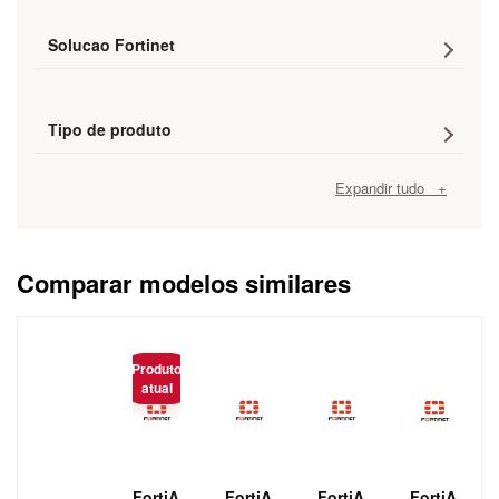
Solucao Fortinet
Tipo de produto
Expandir tudo +
Comparar modelos similares
Caracteristica
Produto
atual
FortiA
FortiA
FortiA
FortiA