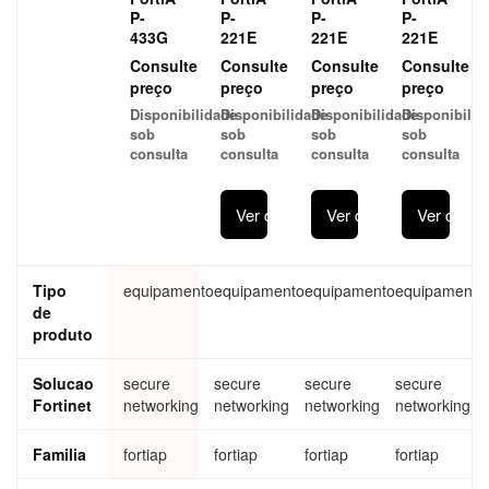
P-
P-
P-
P-
433G
221E
221E
221E
Consulte
Consulte
Consulte
Consulte
preço
preço
preço
preço
Disponibilidade
Disponibilidade
Disponibilidade
Disponibilid
sob
sob
sob
sob
consulta
consulta
consulta
consulta
Ver detalhes
Ver detalhes
Ver detal
Tipo
equipamento
equipamento
equipamento
equipamento
de
produto
Solucao
secure
secure
secure
secure
Fortinet
networking
networking
networking
networking
Familia
fortiap
fortiap
fortiap
fortiap