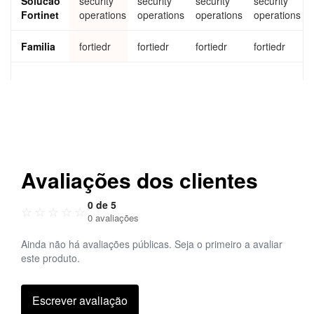
Solucao
security
security
security
security
Disco
ge
ge
Fortinet
operations
operations
operations
operations
ver,
Prote
ct &
Familia
fortiedr
fortiedr
fortiedr
fortiedr
Resp
ond
and
Mana
ged
XDR
Cloud
Subsc
riptio
n and
Avaliações dos clientes
FortiC
are
0 de 5
Premi
☆
☆
☆
☆
☆
0 avaliações
um
for
Ainda não há avaliações públicas. Seja o primeiro a avaliar
2,000
este produto.
endp
oint
Escrever avaliação