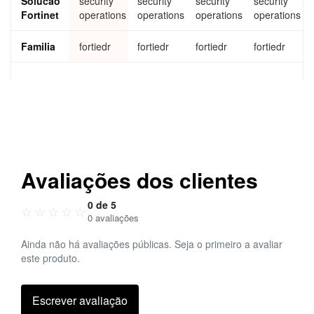
Solucao
security
security
security
security
seats
ge
ge
Fortinet
operations
operations
operations
operations
MOQ)
FortiE
DR
Familia
fortiedr
fortiedr
fortiedr
fortiedr
Disco
ver,
Prote
ct &
Resp
ond -
On-
Premi
se
FortiG
Avaliações dos clientes
uard
Cloud
0 de 5
Servic
☆
☆
☆
☆
☆
0 avaliações
es
(FCS)
Ainda não há avaliações públicas. Seja o primeiro a avaliar
intern
este produto.
et
conne
cte
Escrever avaliação