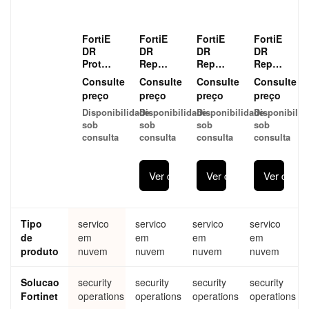
FortiE
FortiE
FortiE
FortiE
DR
DR
DR
DR
Prote
Repo
Repo
Repos
ct &
sitory
sitory
itory
Consulte
Consulte
Consulte
Consulte
Resp
Stora
Stora
Stora
preço
preço
preço
preço
ond
ge
ge
ge
Disponibilidade
Disponibilidade
Disponibilidade
Disponibilid
(500
FortiE
FortiE
FortiE
sob
sob
sob
sob
seats
DR
DR
DR
consulta
consulta
consulta
consulta
MOQ)
addo
addo
addon
FortiE
n for
n for
for
DR
EDR
EDR
EDR
Ver detalhes
Ver detalhes
Ver detal
Prote
suite -
suite -
suite -
ct &
additi
additi
additi
Resp
onal
onal
onal
ond
512G
512G
512G
Tipo
servico
servico
servico
servico
Cloud
B
B
B data
de
em
Subsc
em
data
em
data
em
retenti
riptio
retent
retent
on
produto
nuvem
nuvem
nuvem
nuvem
n and
ion
ion
storag
FortiC
stora
stora
e
Solucao
security
security
security
security
are
ge
ge
Fortinet
operations
operations
operations
operations
Premi