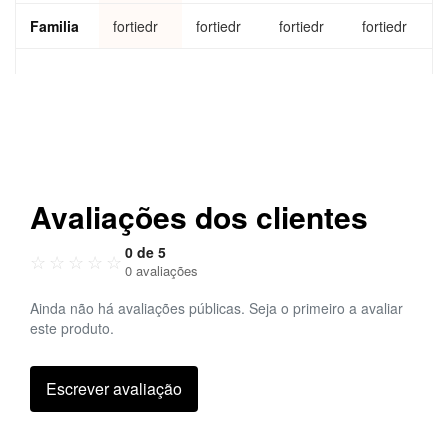
um
for
Familia
fortiedr
fortiedr
fortiedr
fortiedr
2,000
endp
oints
Avaliações dos clientes
0 de 5
☆
☆
☆
☆
☆
0 avaliações
Ainda não há avaliações públicas. Seja o primeiro a avaliar
este produto.
Escrever avaliação