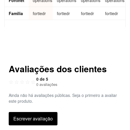
Fortinet
operations
operations
operations
operations
riptio
n and
FortiC
Familia
fortiedr
fortiedr
fortiedr
fortiedr
are
Premi
um
for
500
endp
oints
Avaliações dos clientes
0 de 5
☆
☆
☆
☆
☆
0 avaliações
Ainda não há avaliações públicas. Seja o primeiro a avaliar
este produto.
Escrever avaliação