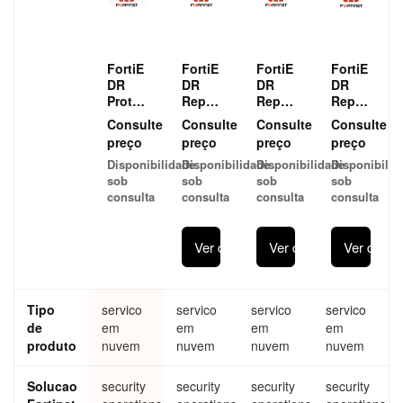
FortiE
FortiE
FortiE
FortiE
DR
DR
DR
DR
Prote
Repo
Repo
Repos
ct &
sitory
sitory
itory
Consulte
Consulte
Consulte
Consulte
Resp
Stora
Stora
Stora
preço
preço
preço
preço
ond
ge
ge
ge
Disponibilidade
Disponibilidade
Disponibilidade
Disponibilid
and
FortiE
FortiE
FortiE
sob
sob
sob
sob
XDR
DR
DR
DR
consulta
consulta
consulta
consulta
(500
addo
addo
addon
seats
n for
n for
for
MOQ)
EDR
EDR
EDR
Ver detalhes
Ver detalhes
Ver detal
FortiE
suite -
suite -
suite -
DR
additi
additi
additi
Prote
onal
onal
onal
ct &
512G
512G
512G
Tipo
servico
servico
servico
servico
Resp
B
B
B data
de
em
ond
em
data
em
data
em
retenti
and
retent
retent
on
produto
nuvem
nuvem
nuvem
nuvem
XDR
ion
ion
storag
Cloud
stora
stora
e
Solucao
security
security
security
security
Subsc
ge
ge