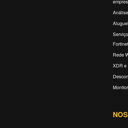
empres
Análise
Aluguel
Serviço
Fortine
Rede W
XDR e 
Descon
Monitor
NOS