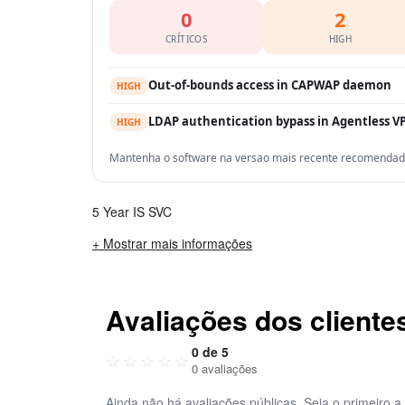
0
2
CRÍTICOS
HIGH
Out-of-bounds access in CAPWAP daemon
HIGH
LDAP authentication bypass in Agentless V
HIGH
Mantenha o software na versao mais recente recomendada 
5 Year IS SVC
+ Mostrar mais informações
Avaliações dos cliente
0 de 5
☆
☆
☆
☆
☆
0 avaliações
Ainda não há avaliações públicas. Seja o primeiro a 