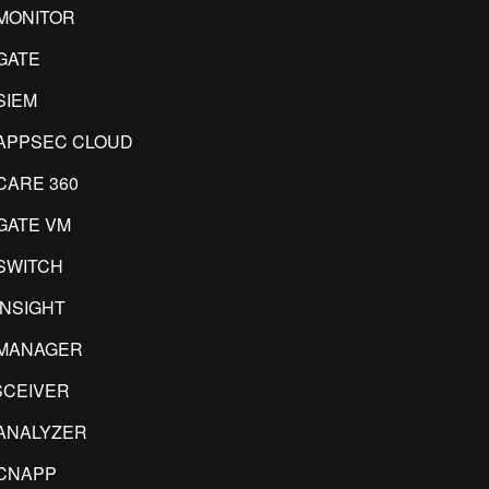
MONITOR
GATE
SIEM
APPSEC CLOUD
CARE 360
GATE VM
SWITCH
INSIGHT
IMANAGER
CEIVER
ANALYZER
CNAPP