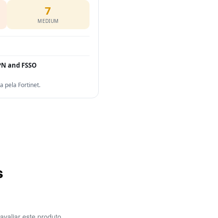
7
MEDIUM
PN and FSSO
pela Fortinet.
s
avaliar este produto.