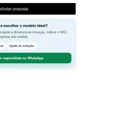
do Aplicativos da Web e APIs
o Avançada de Ameaças
olicitar proposta
amento e Análise de Segurança em
SD-Branch
ão de Rede
idade Segura (O365 / G-Suite)
ra escolher o modelo ideal?
nce
Remoto Seguro
 ajuda a dimensionar licenças, indicar o SKU
ça de Contêineres
roposta sob medida.
dade e Controle SaaS
eto
Ajuda na cotação
m especialista no WhatsApp