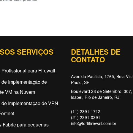
SOS SERVIÇOS
DETALHES DE
CONTATO
 Profissional para Firewall
Avenida Paulista, 1765, Bela Vis
o de Implementação de
Paulo, SP
Boulevard 28 de Setembro, 307, 
ate VM na Nuvem
Isabel, Rio de Janeiro, RJ
o de Implementação de VPN
(11) 2391-1712
ortinet
(21) 2391-0391
info@fortifirewall.com.br
y Fabric para pequenas