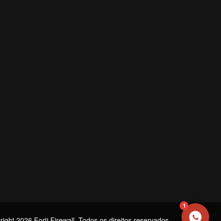
NOME
EMAIL
WHATSAPP / TELEFONE
Aceito receber comunicações da Forti Firewall
Solicitar atendimento
1
ight 2026 Forti Firewall. Todos os direitos reservados.