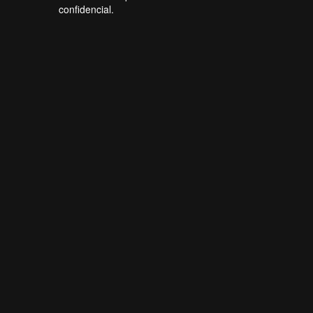
confidencial.
Forti Firewall
Online agora