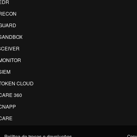
EDR
RECON
GUARD
SANDBOX
CEIVER
MONITOR
SIEM
TOKEN CLOUD
CARE 360
CNAPP
CARE
Política de trocas e devoluções
Copyr