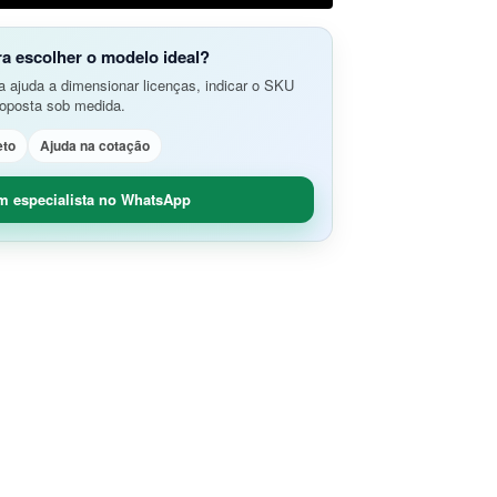
do Aplicativos da Web e APIs
o Avançada de Ameaças
amento e Análise de Segurança em
ra escolher o modelo ideal?
SD-Branch
 ajuda a dimensionar licenças, indicar o SKU
ão de Rede
idade Segura (O365 / G-Suite)
roposta sob medida.
nce
Remoto Seguro
eto
Ajuda na cotação
ça de Contêineres
dade e Controle SaaS
m especialista no WhatsApp