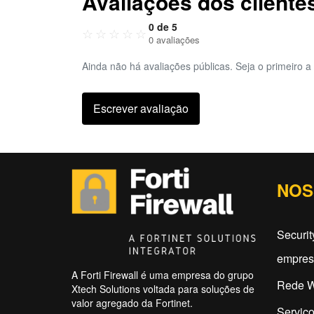
Avaliações dos cliente
0 de 5
☆
☆
☆
☆
☆
0 avaliações
Ainda não há avaliações públicas. Seja o primeiro a 
Escrever avaliação
NOS
Securit
empres
A Forti Firewall é uma empresa do grupo
Rede W
Xtech Solutions voltada para soluções de
valor agregado da Fortinet.
Serviço