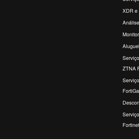
XDR e 
Análise
Monitor
Aluguel
Serviç
ZTNA F
Serviç
FortiG
Descon
Serviço
Fortine