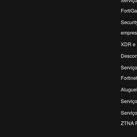
Serviç
FortiG
Securit
empres
XDR e 
Descon
Serviço
Fortine
Aluguel
Serviço
Serviç
ZTNA F