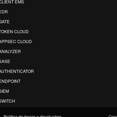
CLIENT EMS
EDR
GATE
TOKEN CLOUD
APPSEC CLOUD
ANALYZER
SASE
AUTHENTICATOR
ENDPOINT
SIEM
SWITCH
Política de trocas e devoluções
Copyr