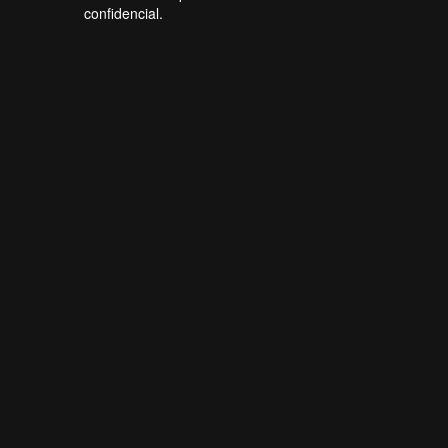
confidencial.
Forti Firewall
Online agora