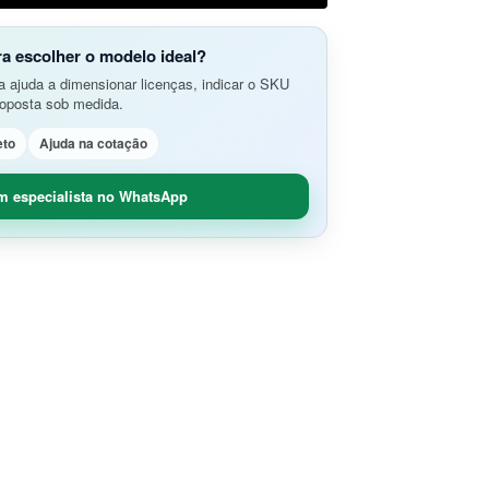
do Aplicativos da Web e APIs
o Avançada de Ameaças
amento e Análise de Segurança em
ra escolher o modelo ideal?
SD-Branch
 ajuda a dimensionar licenças, indicar o SKU
ão de Rede
idade Segura (O365 / G-Suite)
roposta sob medida.
nce
Remoto Seguro
eto
Ajuda na cotação
ça de Contêineres
dade e Controle SaaS
m especialista no WhatsApp