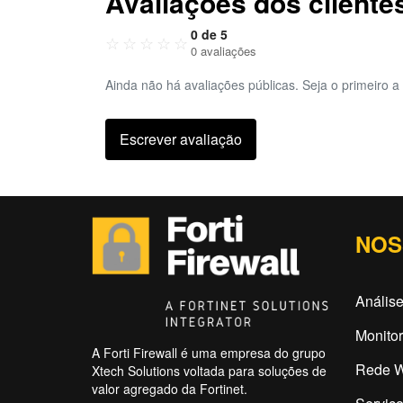
Avaliações dos cliente
0 de 5
☆
☆
☆
☆
☆
0 avaliações
Ainda não há avaliações públicas. Seja o primeiro a 
Escrever avaliação
NOS
Análise
Monitor
A Forti Firewall é uma empresa do grupo
Rede W
Xtech Solutions voltada para soluções de
valor agregado da Fortinet.