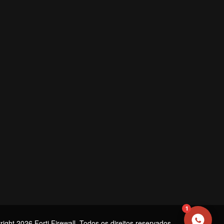
NOME
EMAIL
WHATSAPP / TELEFONE
Aceito receber comunicações da Forti Firewall
Solicitar atendimento
1
ight 2026 Forti Firewall. Todos os direitos reservados.