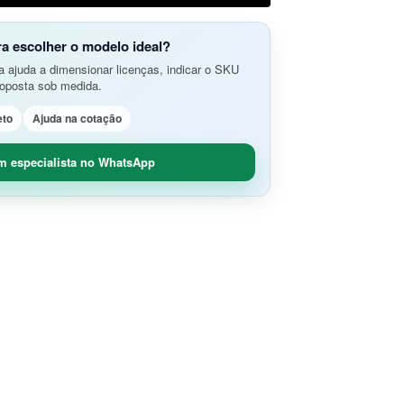
do Aplicativos da Web e APIs
o Avançada de Ameaças
amento e Análise de Segurança em
ra escolher o modelo ideal?
SD-Branch
 ajuda a dimensionar licenças, indicar o SKU
ão de Rede
idade Segura (O365 / G-Suite)
roposta sob medida.
nce
Remoto Seguro
eto
Ajuda na cotação
ça de Contêineres
dade e Controle SaaS
m especialista no WhatsApp