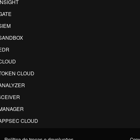
INSIGHT
GATE
SIEM
SANDBOX
EDR
CLOUD
TOKEN CLOUD
ANALYZER
CEIVER
IMANAGER
APPSEC CLOUD
Política de trocas e devoluções
Copyr