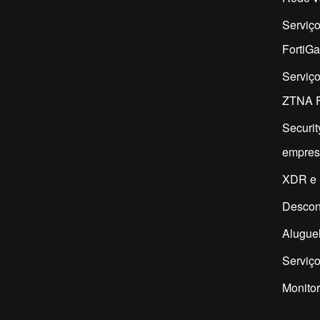
Serviç
FortiG
Serviç
ZTNA F
Securit
empres
XDR e 
Descon
Aluguel
Serviço
Monitor