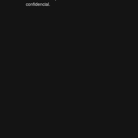
confidencial.
Forti Firewall
Online agora