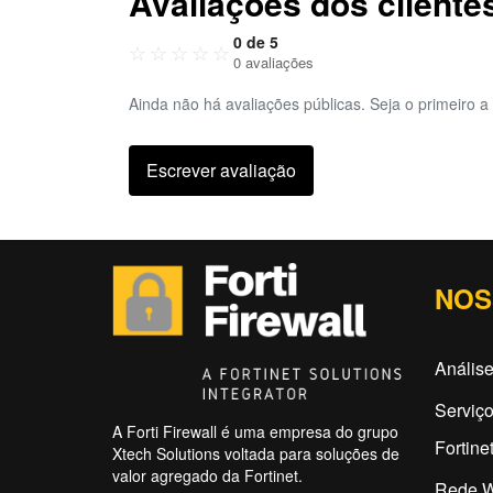
Avaliações dos cliente
0 de 5
☆
☆
☆
☆
☆
0 avaliações
Ainda não há avaliações públicas. Seja o primeiro a 
Escrever avaliação
NOS
Análise
Serviço
A Forti Firewall é uma empresa do grupo
Fortine
Xtech Solutions voltada para soluções de
valor agregado da Fortinet.
Rede W