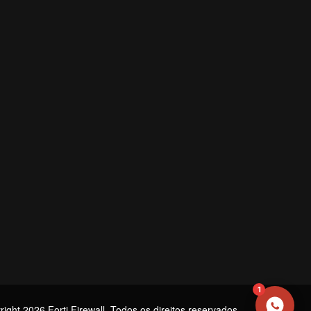
NOME
EMAIL
WHATSAPP / TELEFONE
Aceito receber comunicações da Forti Firewall
Solicitar atendimento
1
ight 2026 Forti Firewall. Todos os direitos reservados.