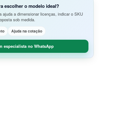
do Aplicativos da Web e APIs
o Avançada de Ameaças
ra escolher o modelo ideal?
amento e Análise de Segurança em
 ajuda a dimensionar licenças, indicar o SKU
SD-Branch
roposta sob medida.
ão de Rede
idade Segura (O365 / G-Suite)
eto
Ajuda na cotação
nce
Remoto Seguro
ça de Contêineres
m especialista no WhatsApp
dade e Controle SaaS