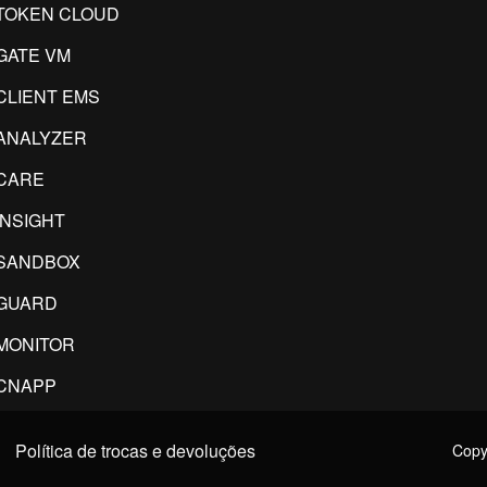
TOKEN CLOUD
GATE VM
CLIENT EMS
ANALYZER
CARE
INSIGHT
SANDBOX
GUARD
MONITOR
CNAPP
Política de trocas e devoluções
Copyr