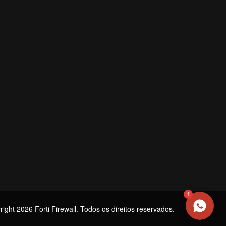
NOME
EMAIL
WHATSAPP / TELEFONE
Aceito receber comunicações da Forti Firewall
Solicitar atendimento
1
ight 2026 Forti Firewall. Todos os direitos reservados.