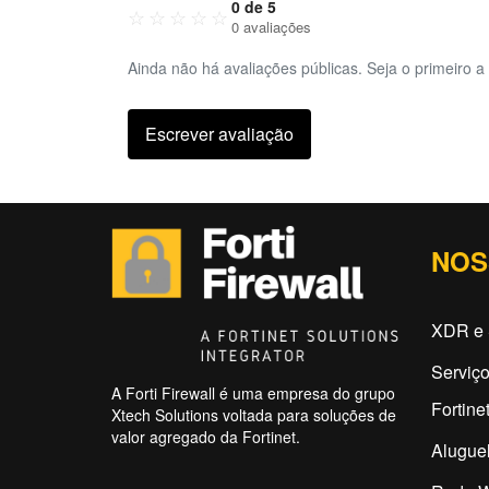
0 de 5
☆
☆
☆
☆
☆
0 avaliações
Ainda não há avaliações públicas. Seja o primeiro a 
Escrever avaliação
NOS
XDR e 
Serviço
A Forti Firewall é uma empresa do grupo
Fortine
Xtech Solutions voltada para soluções de
valor agregado da Fortinet.
Aluguel