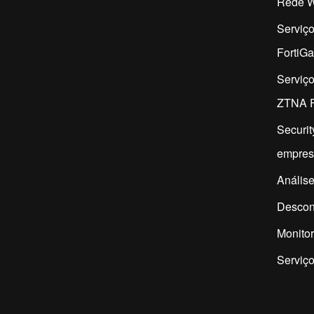
Rede W
Serviç
FortiG
Serviç
ZTNA F
Securit
empres
Análise
Descon
Monitor
Serviço