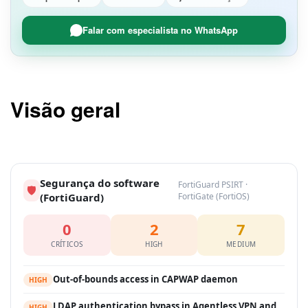
Falar com especialista no WhatsApp
Visão geral
Segurança do software
FortiGuard PSIRT ·
🛡
(FortiGuard)
FortiGate (FortiOS)
0
2
7
CRÍTICOS
HIGH
MEDIUM
Out-of-bounds access in CAPWAP daemon
HIGH
LDAP authentication bypass in Agentless VPN and
HIGH