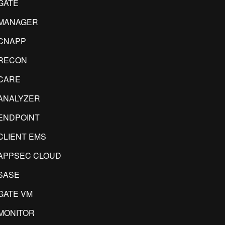
GATE
IMANAGER
CNAPP
RECON
CARE
ANALYZER
ENDPOINT
CLIENT EMS
APPSEC CLOUD
SASE
GATE VM
MONITOR