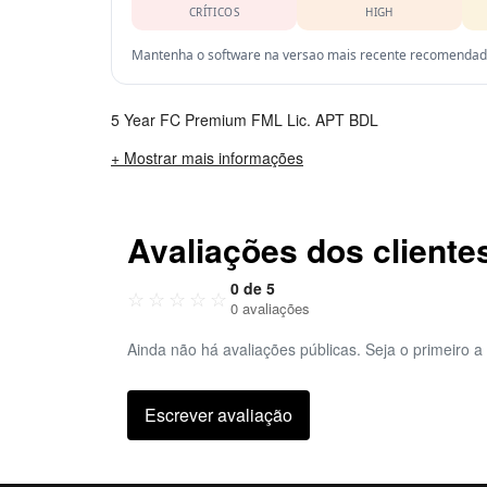
CRÍTICOS
HIGH
Mantenha o software na versao mais recente recomendada 
5 Year FC Premium FML Lic. APT BDL
+ Mostrar mais informações
Avaliações dos cliente
0 de 5
☆
☆
☆
☆
☆
0 avaliações
Ainda não há avaliações públicas. Seja o primeiro a 
Escrever avaliação