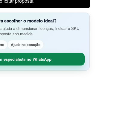
olicitar proposta
do Aplicativos da Web e APIs
o Avançada de Ameaças
amento e Análise de Segurança em
SD-Branch
ra escolher o modelo ideal?
ão de Rede
idade Segura (O365 / G-Suite)
 ajuda a dimensionar licenças, indicar o SKU
nce
roposta sob medida.
Remoto Seguro
ça de Contêineres
eto
Ajuda na cotação
dade e Controle SaaS
m especialista no WhatsApp