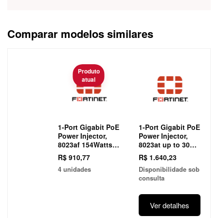
Comparar modelos similares
Caracteristica
Produto
atual
1-Port Gigabit PoE
1-Port Gigabit PoE
Power Injector,
Power Injector,
8023af 154Watts
8023at up to 30W
10/100/1000 (PD-
for GPI-130
R$ 910,77
R$ 1.640,23
3501) for GPI-115
Gigabit PoE
4 unidades
Disponibilidade sob
Gigabit PoE
Injector
consulta
Injector
Ver detalhes