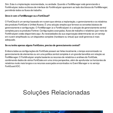
Sim.
Esta é a implantação recomendada, na verdade.
Quando o FortiManager está gerenciando o
FortiAnalyzer, todos os blocos de interface do FortiAnalyzer aparecem ao lado dos blocos do FortiManager,
permitindo todos os fluxos de trabalho.
Devo ir com o FortiManager ou o FortiCloud?
O FortiCloud é um serviço baseado em nuvem que otimiza a implantação, o gerenciamento e os relatórios
dos produtos FortiGate e Unified Access.
É uma solução simples que fornece os conceitos básicos de
gerenciamento e configuração.
O FortiManager (e o FortiAnalyzer) é a solução de gerenciamento central
completa para os produtos Fortinet.
Configurações avançadas, fluxos de trabalho e relatórios (por meio do
FortiAnalyzer) estão disponíveis aqui.
As necessidades da sua organização determinarão se um serviço
em nuvem simplificado ou um dispositivo completo (hardware ou virtual) que você gerencia é mais
adequado.
Se eu tenho apenas alguns FortiGates, preciso de gerenciamento central?
Embora todas as configurações do FortiGate possam ser feitas localmente, o tempo economizado no
gerenciamento de elementos ou em uma política central completa é um grande benefício em relação ao
FortiManager.
O FortiAnalyzer amplia bastante os recursos de relatórios e análises do FortiGate,
combinando dados de vários FortiGates em uma única perspectiva, além de aprofundar os horizontes de
relatórios muito mais longos e os recursos avançados encontrados no Event Manager e no serviço
FortiGuard IOC.
Soluções Relacionadas