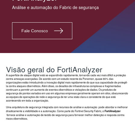
Análise e automação do Fabric de segurança
Fale Conosco
Visão geral do FortiAnalyzer
A superfície de ataque digital está se expandindo rapidamente, tornando cada vez mais difícil a proteção
contra ameaças avançadas.
De acordo com um estudo recente da Ponemon, quase 80% das
organizações estão introduzindo a inovação digital mais rapidamente do que sua capacidade de protegê-
la contra ataques cibernéticos.
Além disso, os desafios de infraestruturas complexas e fragmentadas
continuam a permitir um aumento de eventos cibernéticos e violações de dados.
Os produtos de
segurança de pontos variados em uso em algumas empresas geralmente operam em silos, obscurecendo
as equipes de operações de rede e segurança de ter uma visão clara e consistente do que está
acontecendo em toda a organização.
Uma arquitetura de segurança integrada com recursos de análise e automação
pode abordar e melhorar
drasticamente a visibilidade e a automação.
Como parte do Fortinet Security Fabric, o
FortiAnalyzer
fornece análise e automação de tecido de segurança para fornecer melhor detecção e resposta contra
riscos cibernéticos.