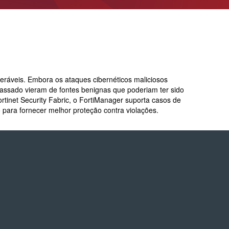
do Aplicativos da Web e APIs
o Avançada de Ameaças
amento e Análise de Segurança em
SD-Branch
ão de Rede
idade Segura (O365 / G-Suite)
nce
Remoto Seguro
ça de Contêineres
neráveis.
Embora os ataques cibernéticos maliciosos
dade e Controle SaaS
ssado vieram de fontes benignas que poderiam ter sido
tinet Security Fabric, o FortiManager suporta casos de
 para fornecer melhor proteção contra violações.