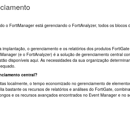
nciamento
o o FortiManager está gerenciando o FortiAnalyzer, todos os blocos d
implantação, o gerenciamento e os relatórios dos produtos FortiGate
iManager (e o FortiAnalyzer) é a solução de gerenciamento central co
estão disponíveis aqui.
As necessidades da sua organização determinar
 adequado.
nciamento central?
itas localmente, o tempo economizado no gerenciamento de elementos
lia bastante os recursos de relatórios e análises do FortiGate, combi
s longos e os recursos avançados encontrados no Event Manager e no