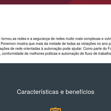
Gateway de E-mail Seguro
UEBA
Produtos Relacionados
Protegen
Detecçã
Produtos Relacionados
Firewall
Agente de Segurança para Acesso à Nuvem
Análises, relatórios e respostas
Gerenci
Análises, relatórios e respostas
Endpoint Security
Secure 
Gerenciamento Centralizado
Nuvem
Gerenciamento Centralizado
Visibilidade e Compliance de Endpoint
Produtos Relacionados
Automaç
Sistemas de Câmera de Segurança
Produtiv
Análises, relatórios e respostas
Endpoint Protection com EDR
Complia
Acesso 
Gerenciamento Centralizado
Seguran
X) tornou as redes e a segurança de redes muito mais complexas e vul
Visibili
 Ponemon mostra que mais da metade de todas as violações no ano pa
rações de rede orientadas à automação pode ajudar.
Como parte do For
 conformidade de melhores práticas e automação de fluxo de trabalho
Características e benefícios