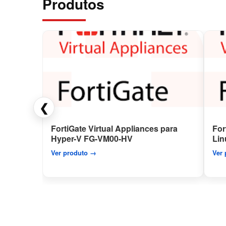
Produtos
❮
FortiGate Virtual Appliances para
For
Hyper-V FG-VM00-HV
Li
Ver produto →
Ver