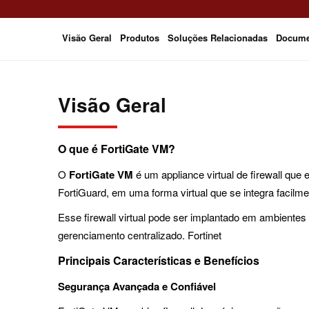
Aprender mais
Aprender mais
Aprender mais
Aprender mais
Visão Geral
Produtos
Soluções Relacionadas
Docume
Visão Geral
O que é FortiGate VM?
O
FortiGate VM
é um appliance virtual de firewall que
FortiGuard, em uma forma virtual que se integra facilmen
Esse firewall virtual pode ser implantado em ambientes
gerenciamento centralizado. Fortinet
Principais Características e Benefícios
Segurança Avançada e Confiável