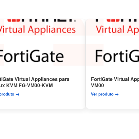
tiGate Virtual Appliances para
FortiGate Virtual A
nux KVM FG-VM00-KVM
VM00
 produto →
Ver produto →