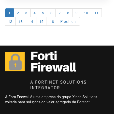
1
2
3
4
5
6
7
8
9
10
11
12
13
14
15
16
Próximo »
A Forti Firewall é uma empresa do grupo Xtech Solutions
voltada para soluções de valor agregado da Fortinet.