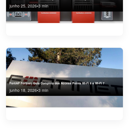
junho 25, 2026
•
3 min
Conheça a linha FortiSwitch da Fortinet, compare os modelos e descubra como a
FortiFirewall pode implantar, gerenciar e locar com segurança integrada.
FortiAP Fortinet: Guia Completo dos Access Points Wi-Fi 6 e Wi-Fi 7
junho 18, 2026
•
3 min
Conheça toda a linha FortiAP da Fortinet, compare os modelos Wi-Fi 6 e Wi-Fi 7 e como a
FortiFirewall pode projetar, implantar e gerenciar sua rede.