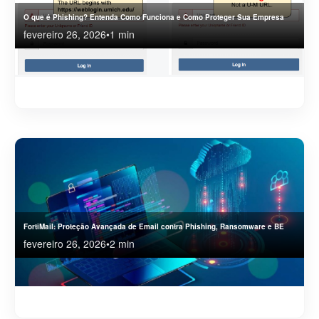
O que é Phishing? Entenda Como Funciona e Como Proteger Sua Empresa
fevereiro 26, 2026
•
1 min
Descubra o que é phishing, como os ataques funcionam, os tipos mais perigosos,
impactos para empresas e as melhores estratégias técnicas
FortiMail: Proteção Avançada de Email contra Phishing, Ransomware e BE
fevereiro 26, 2026
•
2 min
Conheça o FortiMail, a solução de segurança de email da Fortinet. Veja como ele protege
contra phishing, ransomware, spoofing, vazamento de dados e fraudes corporativas.