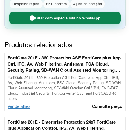
Resposta rápida
SKU correto
Ajuda na cotação
Falar com especialista no WhatsApp
Produtos relacionados
FortiGate 201E - 360 Protection ASE FortiCare plus App
Ctrl, IPS, AV, Web Filtering, Antispam, FSA Cloud,
Security Rating, SD-WAN Cloud Assisted Monitoring,
SD-WAN Overlay Ctrl VPN, FMG-FAZ Cloud, Ind
FortiGate 201E - 360 Protection ASE FortiCare plus App Ctrl, IPS,
AV, Web Filtering, Antispam, FSA Cloud, Security Rating, SD-WAN
Cloud Assisted Monitoring, SD-WAN Overlay Ctrl VPN, FMG-FAZ
Cloud, Industrial Security, FortiConverter Svc, and FortiCASB 40
users
Ver detalhes
Consulte preço
FortiGate 201E - Enterprise Protection 24x7 FortiCare
plus Application Control, IPS, AV, Web Filtering,