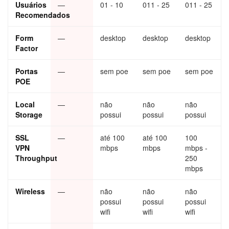
Usuários
—
01 - 10
011 - 25
011 - 25
Recomendados
Form
—
desktop
desktop
desktop
Factor
Portas
—
sem poe
sem poe
sem poe
POE
Local
—
não
não
não
Storage
possui
possui
possui
SSL
—
até 100
até 100
100
VPN
mbps
mbps
mbps -
Throughput
250
mbps
Wireless
—
não
não
não
possui
possui
possui
wifi
wifi
wifi