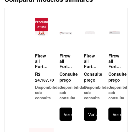
Caracteristica
Produto
atual
Firew
Firew
Firew
Firew
all
all
all
all
Fortin
Fortin
Fortin
Fortin
et
et
et
et
R$
Consulte
Consulte
Consulte
FortiG
Fortig
Fortig
Fortig
24.187,70
preço
preço
preço
ate
ate
ate
ate
Disponibilidade
Disponibilidade
Disponibilidade
Disponibilid
201E
30E
50E
60E
sob
sob
sob
sob
FG-
FG-
FG-
FG-
consulta
consulta
consulta
consulta
201E
30E
50E
60E
Ver detalhes
Ver detalhes
Ver detal