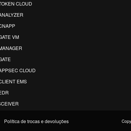
TOKEN CLOUD
ANALYZER
CNAPP
GATE VM
IMANAGER
GATE
APPSEC CLOUD
CLIENT EMS
EDR
CEIVER
Política de trocas e devoluções
Copyr