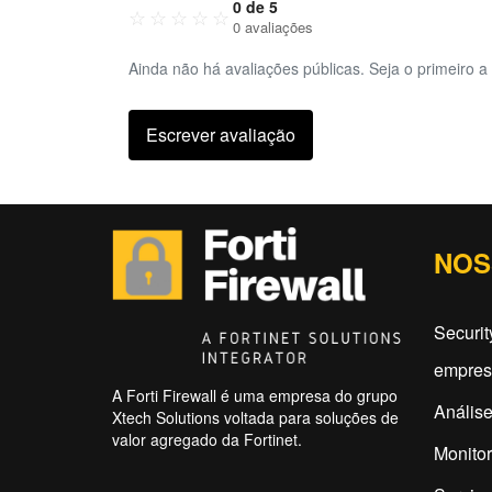
0 de 5
☆
☆
☆
☆
☆
0 avaliações
Ainda não há avaliações públicas. Seja o primeiro a 
Escrever avaliação
NOS
Securit
empres
A Forti Firewall é uma empresa do grupo
Análise
Xtech Solutions voltada para soluções de
valor agregado da Fortinet.
Monitor