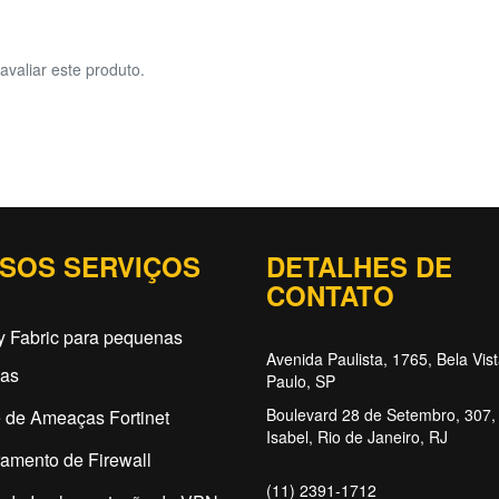
avaliar este produto.
SOS SERVIÇOS
DETALHES DE
CONTATO
y Fabric para pequenas
Avenida Paulista, 1765, Bela Vis
as
Paulo, SP
Boulevard 28 de Setembro, 307, 
 de Ameaças Fortinet
Isabel, Rio de Janeiro, RJ
amento de Firewall
(11) 2391-1712