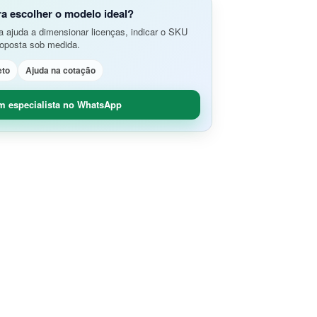
do Aplicativos da Web e APIs
o Avançada de Ameaças
ra escolher o modelo ideal?
amento e Análise de Segurança em
 ajuda a dimensionar licenças, indicar o SKU
SD-Branch
roposta sob medida.
ão de Rede
idade Segura (O365 / G-Suite)
eto
Ajuda na cotação
nce
Remoto Seguro
ça de Contêineres
m especialista no WhatsApp
dade e Controle SaaS