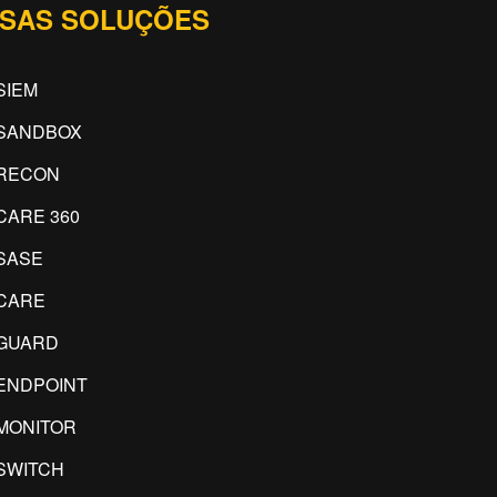
SAS SOLUÇÕES
SIEM
SANDBOX
RECON
CARE 360
SASE
CARE
GUARD
ENDPOINT
MONITOR
SWITCH