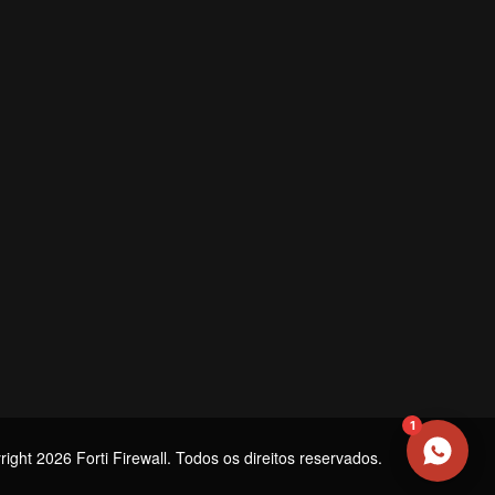
NOME
EMAIL
WHATSAPP / TELEFONE
Aceito receber comunicações da Forti Firewall
Solicitar atendimento
1
ight 2026 Forti Firewall. Todos os direitos reservados.