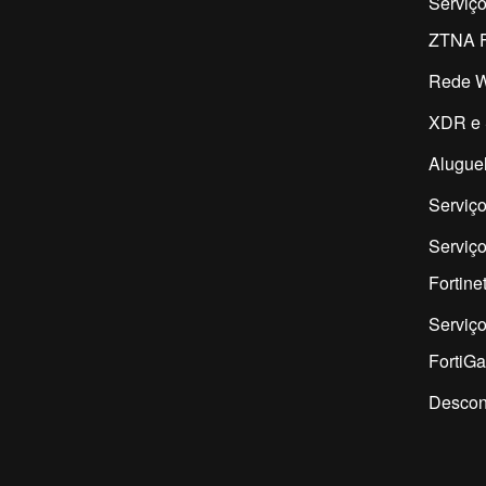
Serviç
ZTNA F
Rede W
XDR e 
Aluguel
Serviço
Serviço
Fortine
Serviç
FortiG
Descon