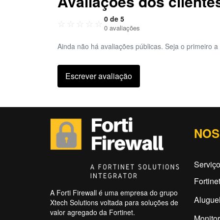
Avaliações dos cliente
0 de 5
☆
☆
☆
☆
☆
0 avaliações
Ainda não há avaliações públicas. Seja o primeiro a 
Escrever avaliação
NOS
Serviço
Fortine
A Forti Firewall é uma empresa do grupo
Aluguel
Xtech Solutions voltada para soluções de
valor agregado da Fortinet.
Monitor