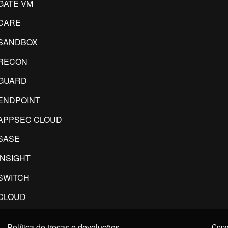
GATE VM
CARE
SANDBOX
RECON
GUARD
ENDPOINT
APPSEC CLOUD
SASE
INSIGHT
SWITCH
CLOUD
Política de trocas e devoluções
Copyr