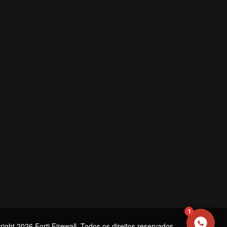
NOME
EMAIL
WHATSAPP / TELEFONE
Aceito receber comunicações da Forti Firewall
Solicitar atendimento
1
ight 2026 Forti Firewall. Todos os direitos reservados.