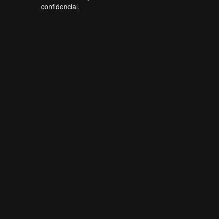
confidencial.
Forti Firewall
Online agora