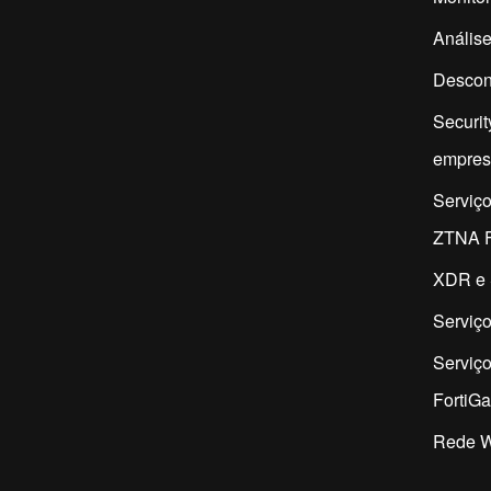
Análise
Descon
Securit
empres
Serviç
ZTNA F
XDR e 
Serviço
Serviç
FortiG
Rede W