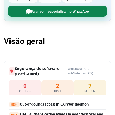
Falar com especialista no WhatsApp
Visão geral
Segurança do software
FortiGuard PSIRT ·
🛡
(FortiGuard)
FortiGate (FortiOS)
0
2
7
CRÍTICOS
HIGH
MEDIUM
Out-of-bounds access in CAPWAP daemon
HIGH
LDAP authentication bypass in Agentless VPN and
HIGH