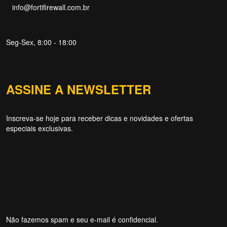
info@fortifirewall.com.br
Seg-Sex, 8:00 - 18:00
Forti Firewall
Online agora
ASSINE A NEWSLETTER
Inscreva-se hoje para receber dicas e novidades e ofertas
especiais exclusivas.
NOME
EMAIL
WHATSAPP / TELEFONE
Aceito receber comunicações da Forti Firewall
Não fazemos spam e seu e-mail é confidencial.