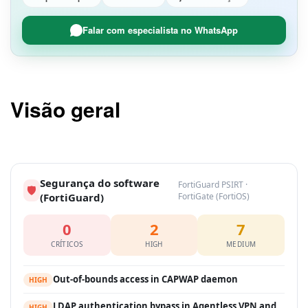
Falar com especialista no WhatsApp
Visão geral
Segurança do software
FortiGuard PSIRT ·
🛡
(FortiGuard)
FortiGate (FortiOS)
0
2
7
CRÍTICOS
HIGH
MEDIUM
Out-of-bounds access in CAPWAP daemon
HIGH
LDAP authentication bypass in Agentless VPN and
HIGH