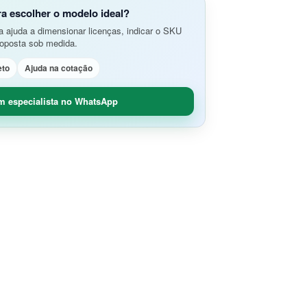
do Aplicativos da Web e APIs
o Avançada de Ameaças
ra escolher o modelo ideal?
amento e Análise de Segurança em
 ajuda a dimensionar licenças, indicar o SKU
SD-Branch
roposta sob medida.
ão de Rede
idade Segura (O365 / G-Suite)
eto
Ajuda na cotação
nce
Remoto Seguro
ça de Contêineres
m especialista no WhatsApp
dade e Controle SaaS