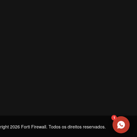
NOME
EMAIL
WHATSAPP / TELEFONE
Aceito receber comunicações da Forti Firewall
Solicitar atendimento
1
ight 2026 Forti Firewall. Todos os direitos reservados.