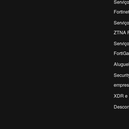
Serviço
Fortine
Serviç
ZTNA F
Serviç
FortiG
Aluguel
Securit
empres
XDR e 
Descon