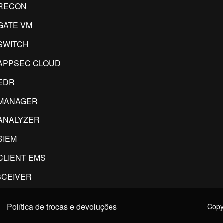
RECON
GATE VM
SWITCH
APPSEC CLOUD
EDR
IMANAGER
ANALYZER
SIEM
CLIENT EMS
CEIVER
Política de trocas e devoluções
Copyr