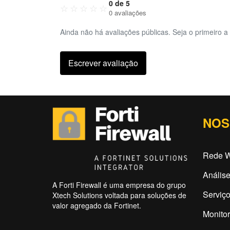
0 de 5
☆
☆
☆
☆
☆
0 avaliações
Ainda não há avaliações públicas. Seja o primeiro a 
Escrever avaliação
NOS
Rede W
Análise
A Forti Firewall é uma empresa do grupo
Serviço
Xtech Solutions voltada para soluções de
valor agregado da Fortinet.
Monitor