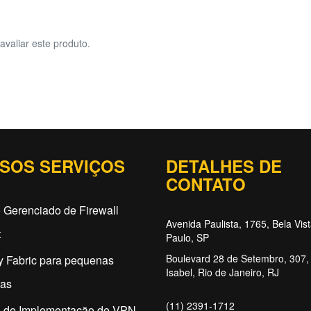
avaliar este produto.
SOS SERVIÇOS
DETALHES DE
CONTATO
 Gerenciado de Firewall
Avenida Paulista, 1765, Bela Vis
t
Paulo, SP
Boulevard 28 de Setembro, 307, 
y Fabric para pequenas
Isabel, Rio de Janeiro, RJ
as
(11) 2391-1712
o de Implementação de VPN