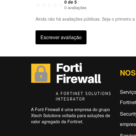
0 de 5
☆
☆
☆
☆
☆
0 avaliações
Ainda não há avaliações públicas. Seja o primeiro a 
Escrever avaliação
NOS
Serviço
Fortine
A Forti Firewall é uma empresa do grupo
Securit
Xtech Solutions voltada para soluções de
valor agregado da Fortinet.
empres
Serviç