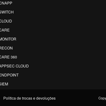
CNAPP
SWITCH
CLOUD
CARE
MONITOR
RECON
CARE 360
APPSEC CLOUD
ENDPOINT
SIEM
Política de trocas e devoluções
Copyr