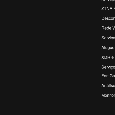
ZTNA F
Descon
Rede W
Serviço
Aluguel
XDR e 
Serviç
FortiG
Análise
Monitor