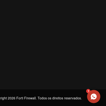
NOME
EMAIL
WHATSAPP / TELEFONE
Aceito receber comunicações da Forti Firewall
Solicitar atendimento
1
ight 2026 Forti Firewall. Todos os direitos reservados.