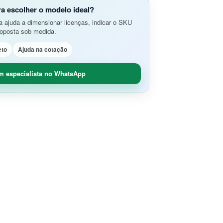
do Aplicativos da Web e APIs
o Avançada de Ameaças
ra escolher o modelo ideal?
amento e Análise de Segurança em
 ajuda a dimensionar licenças, indicar o SKU
SD-Branch
roposta sob medida.
ão de Rede
idade Segura (O365 / G-Suite)
eto
Ajuda na cotação
nce
Remoto Seguro
ça de Contêineres
m especialista no WhatsApp
dade e Controle SaaS