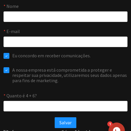
NOME
EMAIL
WHATSAPP / TELEFONE
Aceito receber comunicações da Forti Firewall
Solicitar atendimento
1