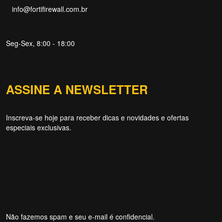
info@fortifirewall.com.br
Seg-Sex, 8:00 - 18:00
Forti Firewall
Online agora
ASSINE A NEWSLETTER
Inscreva-se hoje para receber dicas e novidades e ofertas
especiais exclusivas.
NOME
EMAIL
WHATSAPP / TELEFONE
Aceito receber comunicações da Forti Firewall
Não fazemos spam e seu e-mail é confidencial.