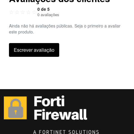
0 de 5
☆
☆
☆
☆
☆
0 avaliações
Ainda não há avaliações públicas. Seja o primeiro a avaliar
este produto.
Escrever avaliação