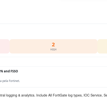
2
HIGH
PN and FSSO
pela Fortinet.
ral logging & analytics. Include All FortiGate log types, IOC Service,