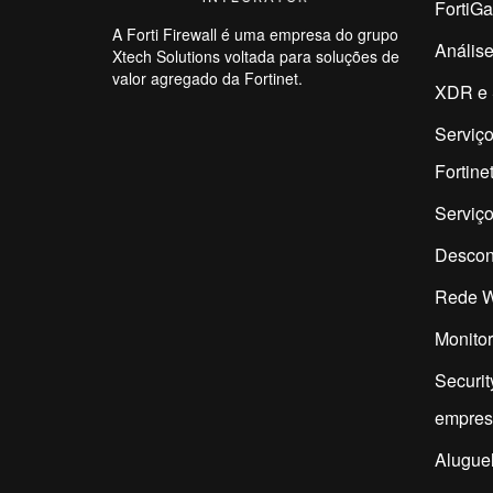
FortiG
A Forti Firewall é uma empresa do grupo
Análise
Xtech Solutions voltada para soluções de
valor agregado da Fortinet.
XDR e 
Serviço
Fortine
Serviço
Descon
Rede W
Monitor
Securit
empres
Aluguel