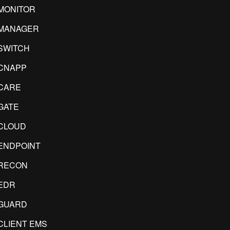
MONITOR
IMANAGER
SWITCH
CNAPP
CARE
GATE
CLOUD
ENDPOINT
RECON
EDR
GUARD
CLIENT EMS