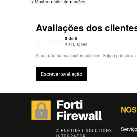
+ Mostrar mais informações
Avaliações dos cliente
0 de 5
☆
☆
☆
☆
☆
0 avaliações
Ainda não há avaliações públicas. Seja o primeiro a 
Escrever avaliação
NOS
Serviç