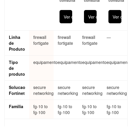
consulta
consulta
consulta
30G
70G
Ver detalhes
Ver detalhes
Ver detal
Linha
firewall
firewall
firewall
—
de
fortigate
fortigate
fortigate
Produto
Tipo
equipamento
equipamento
equipamento
equipamento
de
produto
Solucao
secure
secure
secure
secure
Fortinet
networking
networking
networking
networking
Familia
fg-10 to
fg-10 to
fg-10 to
fg-10 to
fg-100
fg-100
fg-100
fg-100