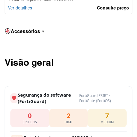
Ver detalhes
Consulte preço
Accessórios
▼
Visão geral
Segurança do software
FortiGuard PSIRT ·
🛡
(FortiGuard)
FortiGate (FortiOS)
0
2
7
CRÍTICOS
HIGH
MEDIUM