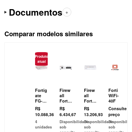
Documentos
Comparar modelos similares
Caracteristica
Produto
atual
Fortig
Firew
Firew
Forti
ate
all
all
WiFi-
FG-
Fortin
Fortin
40F
50G
et
et
R$
R$
R$
Consulte
Fortig
Fortig
10.088,36
6.434,67
13.206,93
preço
ate
ate
4
Disponibilidade
Disponibilidade
Disponibilid
30G
70G
unidades
sob
sob
sob
FG-
FG-