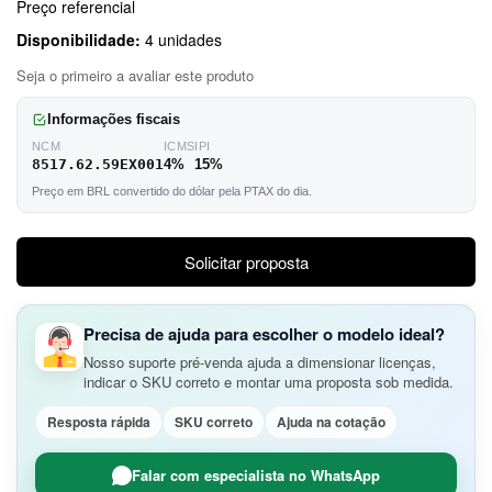
Preço referencial
Disponibilidade:
4 unidades
Seja o primeiro a avaliar este produto
Informações fiscais
NCM
ICMS
IPI
8517.62.59EX001
4%
15%
Preço em BRL convertido do dólar pela PTAX do dia.
Solicitar proposta
Precisa de ajuda para escolher o modelo ideal?
Nosso suporte pré-venda ajuda a dimensionar licenças,
indicar o SKU correto e montar uma proposta sob medida.
Resposta rápida
SKU correto
Ajuda na cotação
Falar com especialista no WhatsApp