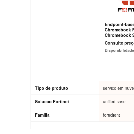
Endpoint-base
Chromebook Fo
Chromebook S
for 2000 endpo
Consulte preç
Includes EMS
Disponibilidade
FortiCloud wit
Premium.
Tipo de produto
servico em nuv
Solucao Fortinet
unified sase
Familia
forticlient