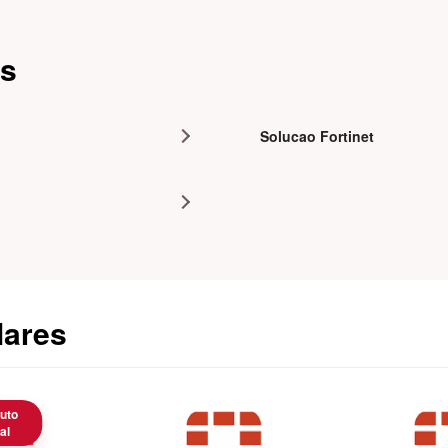
as
Solucao Fortinet
lares
uto
al