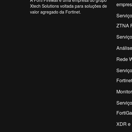
A Forti Firewall é uma empresa do grupo
empres
Xtech Solutions voltada para soluções de
valor agregado da Fortinet.
Serviç
ZTNA F
Serviço
Análise
Rede W
Serviço
Fortine
Monitor
Serviç
FortiG
XDR e 