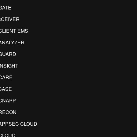
GATE
CEIVER
CLIENT EMS
ANALYZER
GUARD
INSIGHT
CARE
SASE
CNAPP
RECON
APPSEC CLOUD
CLOUD