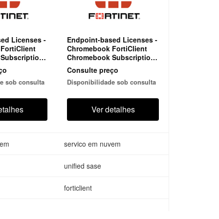
ed Licenses -
Endpoint-based Licenses -
ortiClient
Chromebook FortiClient
Subscription
Chromebook Subscription
ncludes
for 25 endpoints. Includes
ço
Consulte preço
y FortiCloud
EMS hosted by FortiCloud
e sob consulta
Disponibilidade sob consulta
re Premium.
with FortiCare Premium.
etalhes
Ver detalhes
vem
servico em nuvem
unified sase
forticlient