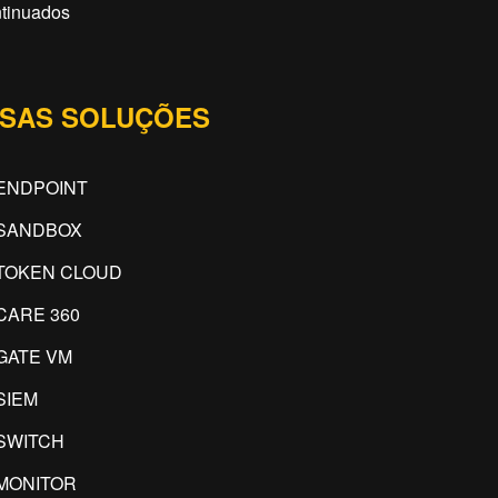
tinuados
SAS SOLUÇÕES
ENDPOINT
SANDBOX
TOKEN CLOUD
CARE 360
GATE VM
SIEM
SWITCH
MONITOR