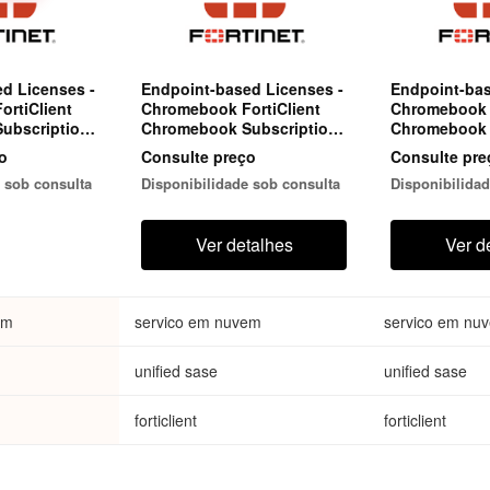
d Licenses -
Endpoint-based Licenses -
Endpoint-bas
rtiClient
Chromebook FortiClient
Chromebook F
ubscription
Chromebook Subscription
Chromebook 
ints.
for 25 endpoints. Includes
for 25 endpoints. I
o
Consulte preço
Consulte pre
 hosted by
EMS hosted by FortiCloud
EMS hosted b
 sob consulta
Disponibilidade sob consulta
Disponibilidad
h FortiCare
with FortiCare Premium.
with FortiCa
Ver detalhes
Ver d
em
servico em nuvem
servico em nu
unified sase
unified sase
forticlient
forticlient