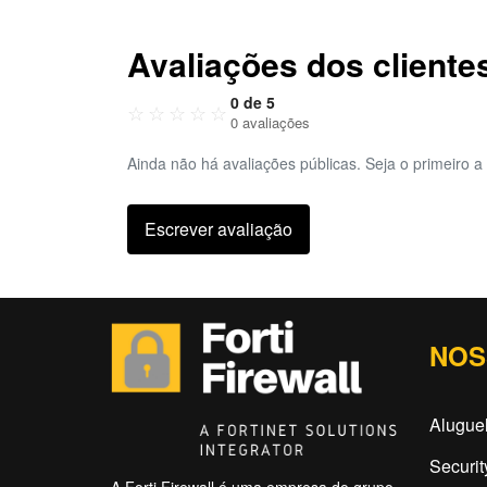
Avaliações dos cliente
0 de 5
☆
☆
☆
☆
☆
0 avaliações
Ainda não há avaliações públicas. Seja o primeiro a 
Escrever avaliação
NOS
Aluguel
Securit