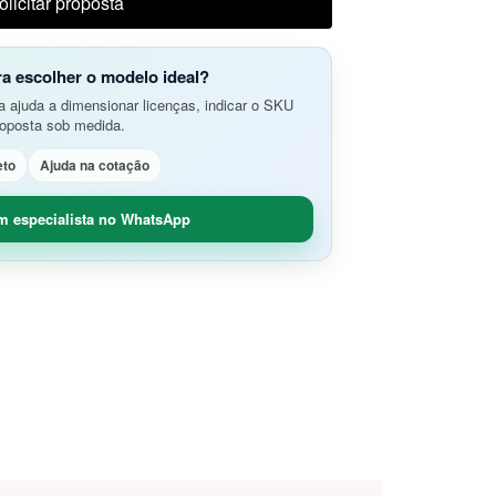
olicitar proposta
do Aplicativos da Web e APIs
o Avançada de Ameaças
amento e Análise de Segurança em
SD-Branch
ra escolher o modelo ideal?
ão de Rede
idade Segura (O365 / G-Suite)
 ajuda a dimensionar licenças, indicar o SKU
nce
roposta sob medida.
Remoto Seguro
ça de Contêineres
eto
Ajuda na cotação
dade e Controle SaaS
m especialista no WhatsApp