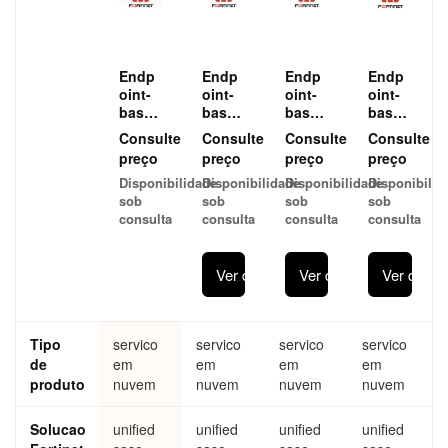
Endp
Endp
Endp
Endp
oint-
oint-
oint-
oint-
based
based
based
based
Licen
Licen
Licen
Licen
Consulte
Consulte
Consulte
Consulte
ses -
ses -
ses -
ses -
preço
preço
preço
preço
Chro
Chro
Chro
Chro
Disponibilidade
Disponibilidade
Disponibilidade
Disponibilid
mebo
mebo
mebo
mebo
sob
sob
sob
sob
ok
ok
ok
ok
consulta
consulta
consulta
consulta
FortiC
FortiC
FortiC
FortiC
lient
lient
lient
lient
Chro
Chro
Chro
Chro
Ver detalhes
Ver detalhes
Ver detal
mebo
mebo
mebo
mebo
ok
ok
ok
ok
Subsc
Subsc
Subsc
Subsc
riptio
riptio
riptio
riptio
Tipo
servico
servico
servico
servico
n for
n for
n for
n for
de
em
2000
em
25
em
25
em
25
endp
endp
endp
endpo
produto
nuvem
nuvem
nuvem
nuvem
oints.
oints.
oints.
ints.
Includ
Includ
Includ
Includ
Solucao
unified
unified
unified
unified
es
es
es
es