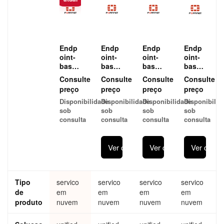
Endp
Endp
Endp
Endp
oint-
oint-
oint-
oint-
based
based
based
based
Licen
Licen
Licen
Licen
Consulte
Consulte
Consulte
Consulte
ses -
ses -
ses -
ses -
preço
preço
preço
preço
VPN/Z
Chro
Chro
Chro
Disponibilidade
Disponibilidade
Disponibilidade
Disponibilid
TNA
mebo
mebo
mebo
sob
sob
sob
sob
Agent
ok
ok
ok
consulta
consulta
consulta
consulta
and
FortiC
FortiC
FortiC
EPP/A
lient
lient
lient
TP
Chro
Chro
Chro
Ver detalhes
Ver detalhes
Ver detal
plus
mebo
mebo
mebo
FortiG
ok
ok
ok
uard
Subsc
Subsc
Subsc
Foren
riptio
riptio
riptio
Tipo
servico
servico
servico
servico
sics
n for
n for
n for
de
em
Subsc
em
25
em
25
em
25
riptio
endp
endp
endpo
produto
nuvem
nuvem
nuvem
nuvem
n
oints.
oints.
ints.
FortiC
Includ
Includ
Includ