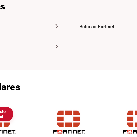
as
Solucao Fortinet
lares
uto
al