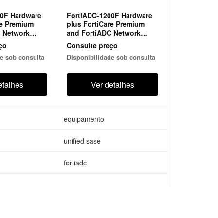
00F Hardware
FortiADC-1200F Hardware
re Premium
plus FortiCare Premium
C Network
and FortiADC Network
dle
Security Bundle
ço
Consulte preço
e sob consulta
Disponibilidade sob consulta
etalhes
Ver detalhes
equipamento
unified sase
fortiadc