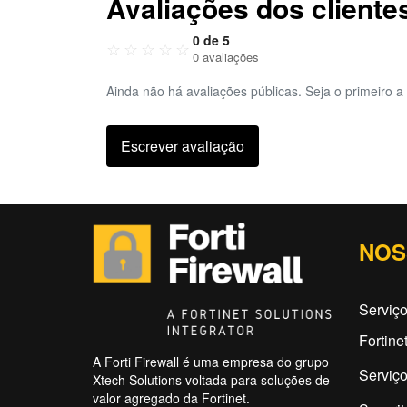
Avaliações dos cliente
0 de 5
☆
☆
☆
☆
☆
0 avaliações
Ainda não há avaliações públicas. Seja o primeiro a 
Escrever avaliação
NOS
Serviço
Fortine
A Forti Firewall é uma empresa do grupo
Serviço
Xtech Solutions voltada para soluções de
valor agregado da Fortinet.