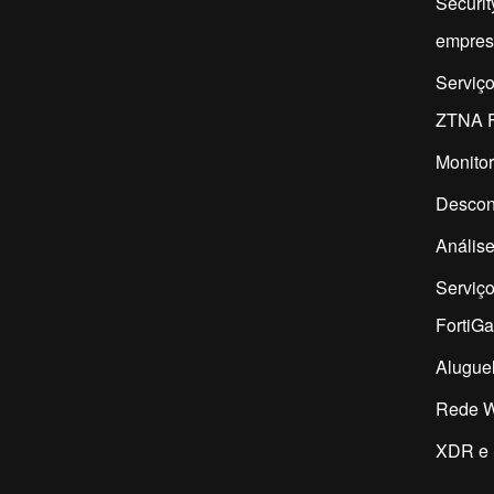
Securit
empres
Serviç
ZTNA F
Monitor
Descon
Análise
Serviç
FortiG
Aluguel
Rede W
XDR e 