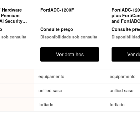
F Hardware
FortiADC-1200F
FortiADC-12
e Premium
plus FortiCa
AI Security
and FortiAD
Security Bun
o
Consulte preço
Consulte pre
 sob consulta
Disponibilidade sob consulta
Disponibilidad
Ver detalhes
Ver d
equipamento
equipamento
unified sase
unified sase
fortiadc
fortiadc