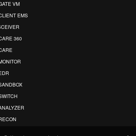
GATE VM
CLIENT EMS
CEIVER
CARE 360
CARE
MONITOR
EDR
SANDBOX
SWITCH
ANALYZER
RECON