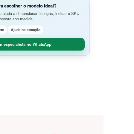
do Aplicativos da Web e APIs
o Avançada de Ameaças
ra escolher o modelo ideal?
amento e Análise de Segurança em
 ajuda a dimensionar licenças, indicar o SKU
SD-Branch
roposta sob medida.
ão de Rede
idade Segura (O365 / G-Suite)
eto
Ajuda na cotação
nce
Remoto Seguro
ça de Contêineres
m especialista no WhatsApp
dade e Controle SaaS