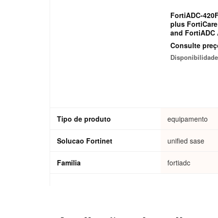
FortiADC-420
plus FortiCar
and FortiADC 
Bundle
Consulte preç
Disponibilidade
Tipo de produto
equipamento
Solucao Fortinet
unified sase
Familia
fortiadc