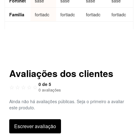
Fortinet
sase
sase
sase
sase
Familia
fortiadc
fortiadc
fortiadc
fortiadc
Avaliações dos clientes
0 de 5
☆
☆
☆
☆
☆
0 avaliações
Ainda não há avaliações públicas. Seja o primeiro a avaliar
este produto.
Escrever avaliação