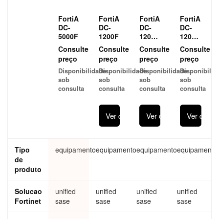
FortiA
FortiA
FortiA
FortiA
DC-
DC-
DC-
DC-
5000F
1200F
1200F
1200F
Hardw
Hardw
Consulte
Consulte
Consulte
Consulte
are
are
preço
preço
preço
preço
plus
plus
Disponibilidade
Disponibilidade
Disponibilidade
Disponibilid
FortiC
FortiC
sob
sob
sob
sob
are
are
consulta
consulta
consulta
consulta
Premi
Premi
um
um
and
and
Ver detalhes
Ver detalhes
Ver detal
FortiA
FortiA
DC
DC
Netwo
Netwo
rk
rk
Tipo
equipamento
equipamento
equipamento
equipamento
Securi
Securi
de
ty
ty
Bundl
Bundl
produto
e
e
Solucao
unified
unified
unified
unified
Fortinet
sase
sase
sase
sase