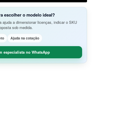
do Aplicativos da Web e APIs
o Avançada de Ameaças
amento e Análise de Segurança em
ra escolher o modelo ideal?
SD-Branch
 ajuda a dimensionar licenças, indicar o SKU
ão de Rede
idade Segura (O365 / G-Suite)
roposta sob medida.
nce
Remoto Seguro
eto
Ajuda na cotação
ça de Contêineres
dade e Controle SaaS
m especialista no WhatsApp