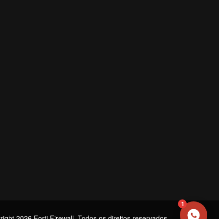
NOME
EMAIL
WHATSAPP / TELEFONE
Aceito receber comunicações da Forti Firewall
Solicitar atendimento
1
ight 2026 Forti Firewall. Todos os direitos reservados.