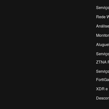
Serviço
Rede W
Análise
Monitor
Aluguel
Serviç
ZTNA F
Serviç
FortiG
XDR e 
Descon