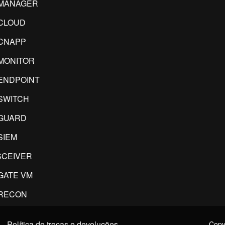
IMANAGER
CLOUD
CNAPP
MONITOR
ENDPOINT
SWITCH
GUARD
SIEM
CEIVER
GATE VM
RECON
Política de trocas e devoluções
Copyr