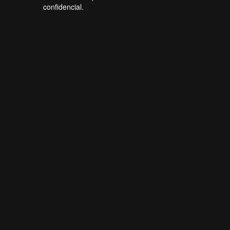
confidencial.
Forti Firewall
Online agora