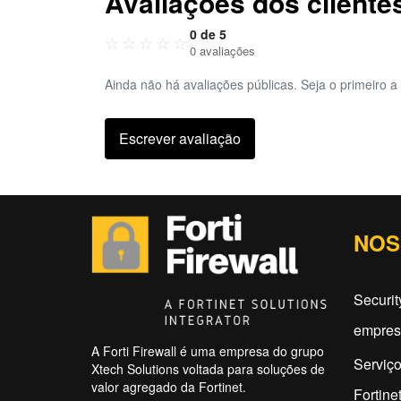
Avaliações dos cliente
0 de 5
☆
☆
☆
☆
☆
0 avaliações
Ainda não há avaliações públicas. Seja o primeiro a 
Escrever avaliação
NOS
Securit
empres
A Forti Firewall é uma empresa do grupo
Serviço
Xtech Solutions voltada para soluções de
valor agregado da Fortinet.
Fortine