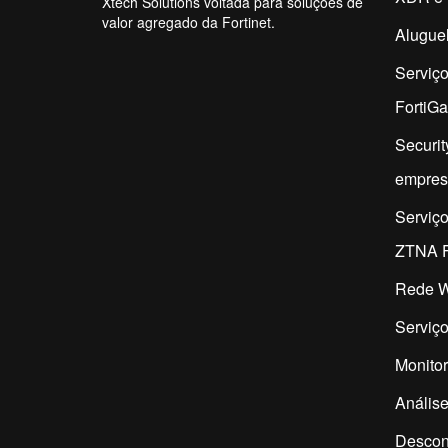
Xtech Solutions voltada para soluções de
valor agregado da Fortinet.
Aluguel
Serviç
FortiG
Securit
empres
Serviç
ZTNA F
Rede W
Serviço
Monitor
Análise
Descon