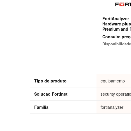
FortiAnalyzer
Hardware plus
Premium and F
Enterprise Pro
Consulte preç
Disponibilidade
Tipo de produto
equipamento
Solucao Fortinet
security operati
Familia
fortianalyzer