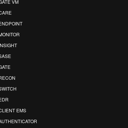
GATE VM
CARE
ENDPOINT
MONITOR
INSIGHT
SASE
GATE
RECON
SWITCH
EDR
CLIENT EMS
AUTHENTICATOR