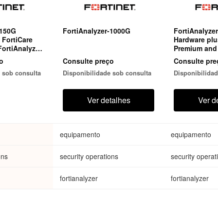
-150G
FortiAnalyzer-1000G
FortiAnalyze
 FortiCare
Hardware plu
ortiAnalyzer
Premium and 
tection
Enterprise Pr
o
Consulte preço
Consulte pre
 sob consulta
Disponibilidade sob consulta
Disponibilidad
Ver detalhes
Ver d
equipamento
equipamento
ons
security operations
security operat
fortianalyzer
fortianalyzer