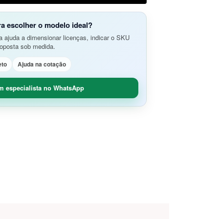
do Aplicativos da Web e APIs
o Avançada de Ameaças
amento e Análise de Segurança em
ra escolher o modelo ideal?
SD-Branch
 ajuda a dimensionar licenças, indicar o SKU
ão de Rede
idade Segura (O365 / G-Suite)
roposta sob medida.
nce
Remoto Seguro
eto
Ajuda na cotação
ça de Contêineres
dade e Controle SaaS
m especialista no WhatsApp