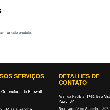
s
avaliar este produto.
SOS SERVIÇOS
DETALHES DE
CONTATO
 Gerenciado de Firewall
Avenida Paulista, 1765, Bela Vis
t
Paulo, SP
Boulevard 28 de Setembro, 307, 
SIEM as a Service