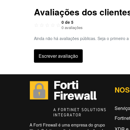
Avaliações dos cliente
0 de 5
☆
☆
☆
☆
☆
0 avaliações
Ainda não há avaliações públicas. Seja o primeiro a 
Escrever avaliação
NOS
Serviço
Fortine
A Forti Firewall é uma empresa do grupo
XDR e 