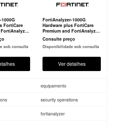
r-1000G
FortiAnalyzer-1000G
s FortiCare
Hardware plus FortiCare
FortiAnalyzer
Premium and FortiAnalyzer
otection
Enterprise Protection
ço
Consulte preço
e sob consulta
Disponibilidade sob consulta
etalhes
Ver detalhes
equipamento
ions
security operations
fortianalyzer