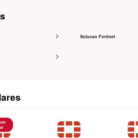
as
Solucao Fortinet
lares
uto
al