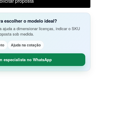
olicitar proposta
do Aplicativos da Web e APIs
o Avançada de Ameaças
amento e Análise de Segurança em
SD-Branch
ra escolher o modelo ideal?
ão de Rede
idade Segura (O365 / G-Suite)
 ajuda a dimensionar licenças, indicar o SKU
nce
roposta sob medida.
Remoto Seguro
ça de Contêineres
eto
Ajuda na cotação
dade e Controle SaaS
m especialista no WhatsApp