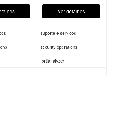
ident
analysis, incident
, triage and
investigation, triage and
etalhes
Ver detalhes
response
cos
suporte e servicos
ions
security operations
fortianalyzer