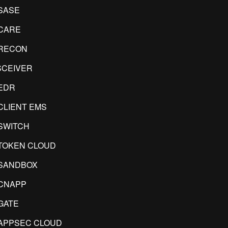
SASE
CARE
RECON
CEIVER
EDR
CLIENT EMS
SWITCH
TOKEN CLOUD
SANDBOX
CNAPP
GATE
APPSEC CLOUD