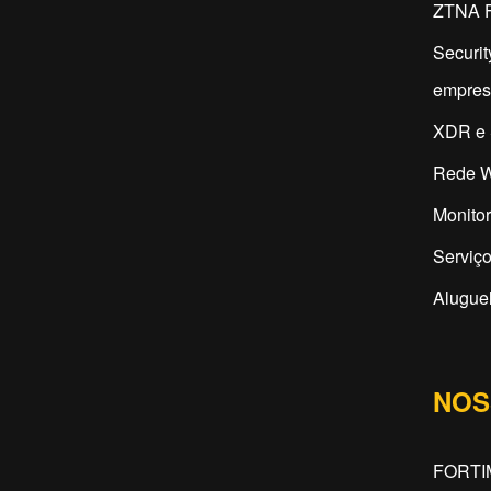
ZTNA F
Securit
empres
XDR e 
Rede W
Monitor
Serviço
Aluguel
NOS
FORT