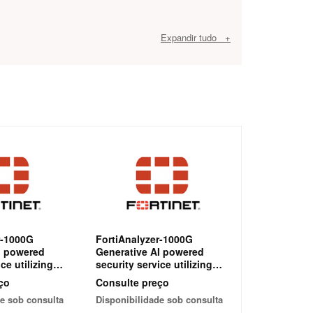
Expandir tudo +
r-1000G
FortiAnalyzer-1000G
I powered
Generative AI powered
ce utilizing
security service utilizing
ge models
large language models
ço
Consulte preço
al-time
(LLMs) for real-time
e sob consulta
Disponibilidade sob consulta
n SOC
assistance in SOC