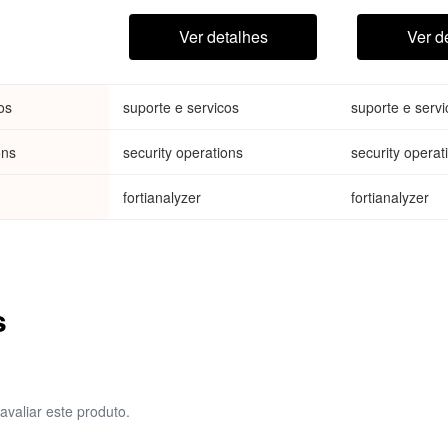
analysis, incident
analysis, inc
investigation, triage and
investigation
Ver detalhes
Ver d
response
response
os
suporte e servicos
suporte e servi
ons
security operations
security operat
fortianalyzer
fortianalyzer
s
avaliar este produto.