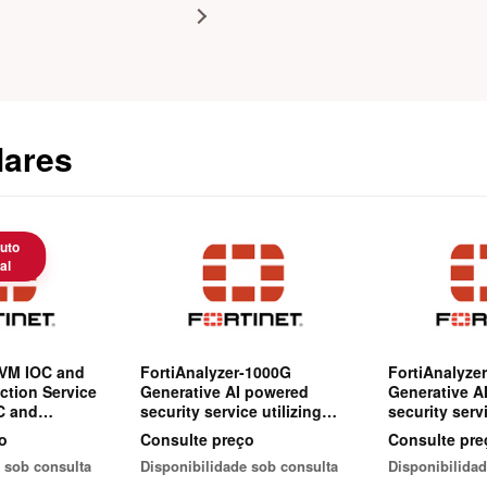
lares
uto
al
-VM IOC and
FortiAnalyzer-1000G
FortiAnalyze
ction Service
Generative AI powered
Generative A
C and
security service utilizing
security servi
ction Service
large language models
large langua
o
Consulte preço
Consulte pre
petual (1-11
(LLMs) for real-time
(LLMs) for re
 sob consulta
Disponibilidade sob consulta
Disponibilidad
s)
assistance in SOC
assistance i