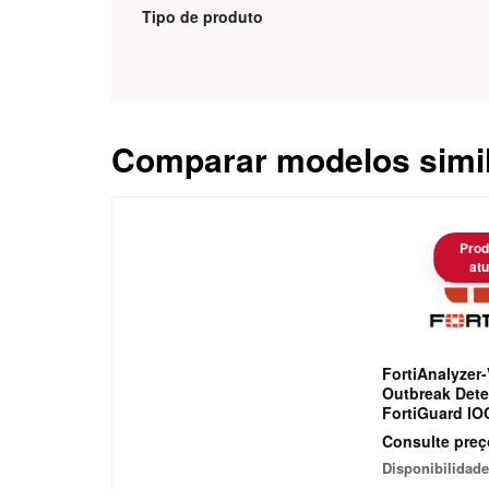
Tipo de produto
Comparar modelos simi
Caracteristica
Prod
atu
FortiAnalyzer
Outbreak Dete
FortiGuard IO
Outbreak Dete
Consulte preç
for FAZVM Per
Disponibilidade
GB/Day of Log