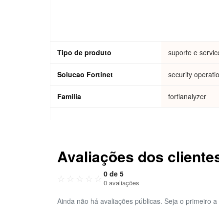
Tipo de produto
suporte e servic
Solucao Fortinet
security operati
Familia
fortianalyzer
Avaliações dos cliente
0 de 5
☆
☆
☆
☆
☆
0 avaliações
Ainda não há avaliações públicas. Seja o primeiro a 