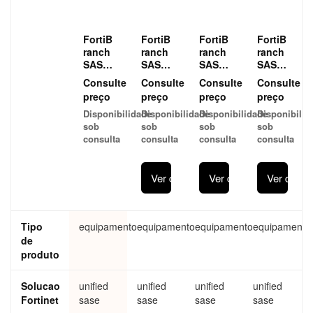
FortiB
FortiB
FortiB
FortiB
ranch
ranch
ranch
ranch
SASE-
SASE-
SASE-
SASE-
20G-
10F-
10F-
10F-
Consulte
Consulte
Consulte
Consulte
WiFi
WiFi
WiFi
WiFi
preço
preço
preço
preço
Disponibilidade
Disponibilidade
Disponibilidade
Disponibilid
sob
sob
sob
sob
consulta
consulta
consulta
consulta
Ver detalhes
Ver detalhes
Ver detal
Tipo
equipamento
equipamento
equipamento
equipamento
de
produto
Solucao
unified
unified
unified
unified
Fortinet
sase
sase
sase
sase