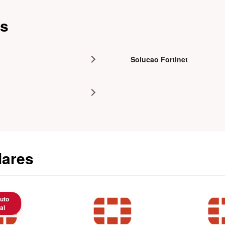
as
Solucao Fortinet
lares
uto
al