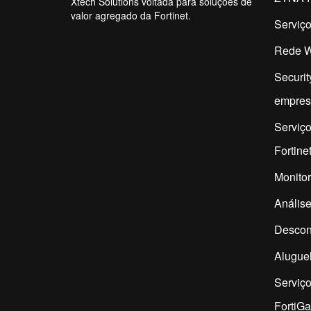
Xtech Solutions voltada para soluções de
valor agregado da Fortinet.
Serviço
Rede W
Securit
empres
Serviço
Fortine
Monitor
Análise
Descon
Aluguel
Serviç
FortiG