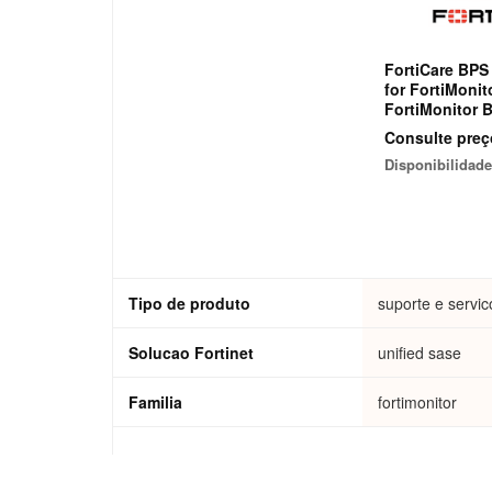
FortiCare BPS
for FortiMonit
FortiMonitor B
Service for 1,0
Consulte preç
Endpoints
Disponibilidade
Tipo de produto
suporte e servic
Solucao Fortinet
unified sase
Familia
fortimonitor