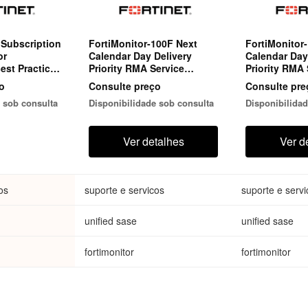
 Subscription
FortiMonitor-100F Next
FortiMonitor
or
Calendar Day Delivery
Calendar Day
est Practice
Priority RMA Service
Priority RMA 
00 - 4,999
(Requires FortiCare
(Requires For
o
Consulte preço
Consulte pre
Premium or FortiCare Elite)
Premium or Fo
 sob consulta
Disponibilidade sob consulta
Disponibilidad
Ver detalhes
Ver d
os
suporte e servicos
suporte e servi
unified sase
unified sase
fortimonitor
fortimonitor