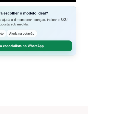
do Aplicativos da Web e APIs
o Avançada de Ameaças
amento e Análise de Segurança em
ra escolher o modelo ideal?
SD-Branch
 ajuda a dimensionar licenças, indicar o SKU
ão de Rede
idade Segura (O365 / G-Suite)
roposta sob medida.
nce
Remoto Seguro
eto
Ajuda na cotação
ça de Contêineres
dade e Controle SaaS
m especialista no WhatsApp