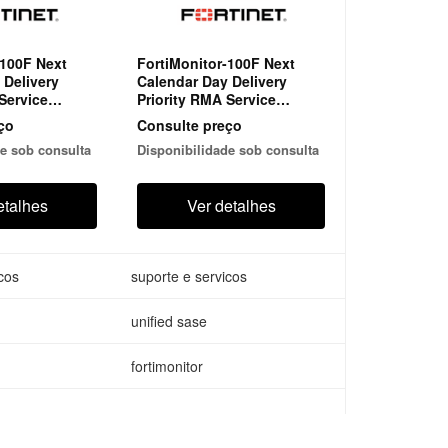
-100F Next
FortiMonitor-100F Next
 Delivery
Calendar Day Delivery
Service
Priority RMA Service
tiCare
(Requires FortiCare
ço
Consulte preço
rtiCare Elite)
Premium or FortiCare Elite)
e sob consulta
Disponibilidade sob consulta
etalhes
Ver detalhes
cos
suporte e servicos
unified sase
fortimonitor