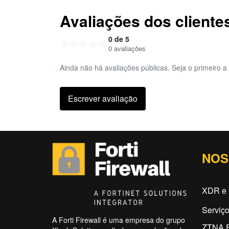
Avaliações dos cliente
0 de 5
☆
☆
☆
☆
☆
0 avaliações
Ainda não há avaliações públicas. Seja o primeiro a 
Escrever avaliação
NOS
XDR e 
Serviç
A Forti Firewall é uma empresa do grupo
ZTNA F