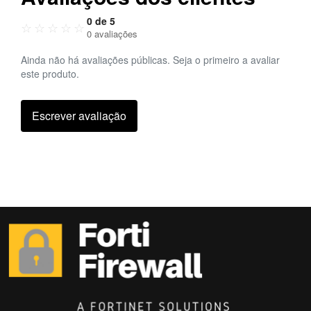
0 de 5
☆
☆
☆
☆
☆
0 avaliações
Ainda não há avaliações públicas. Seja o primeiro a avaliar
este produto.
Escrever avaliação