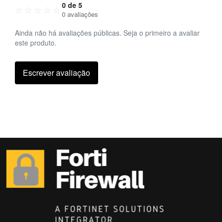
0 de 5
☆
☆
☆
☆
☆
0 avaliações
Ainda não há avaliações públicas. Seja o primeiro a avaliar
este produto.
Escrever avaliação