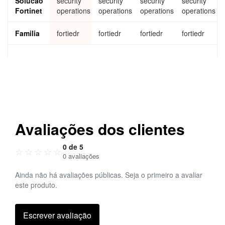
Solucao
security
security
security
security
Resp
ge
ge
Fortinet
operations
operations
operations
operations
ond
and
Mana
Familia
fortiedr
fortiedr
fortiedr
fortiedr
ged
XDR
Cloud
Subsc
riptio
n and
FortiC
are
Premi
um
Avaliações dos clientes
for
2,000
0 de 5
endp
☆
☆
☆
☆
☆
0 avaliações
oints
Ainda não há avaliações públicas. Seja o primeiro a avaliar
este produto.
Escrever avaliação