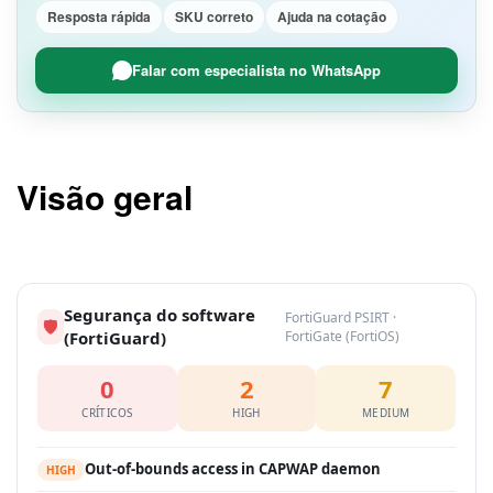
Resposta rápida
SKU correto
Ajuda na cotação
Falar com especialista no WhatsApp
Visão geral
Segurança do software
FortiGuard PSIRT ·
🛡
(FortiGuard)
FortiGate (FortiOS)
0
2
7
CRÍTICOS
HIGH
MEDIUM
Out-of-bounds access in CAPWAP daemon
HIGH