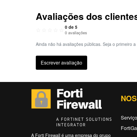
Avaliações dos cliente
0 de 5
☆
☆
☆
☆
☆
0 avaliações
Ainda não há avaliações públicas. Seja o primeiro a 
Escrever avaliação
NOS
Serviç
FortiG
A Forti Firewall é uma empresa do grupo