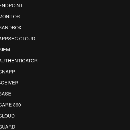
ENDPOINT
MONITOR
SANDBOX
APPSEC CLOUD
SIEM
AUTHENTICATOR
CNAPP
CEIVER
SASE
CARE 360
CLOUD
GUARD