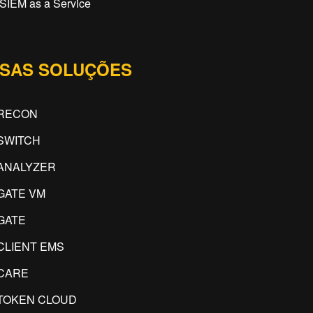
SIEM as a Service
SAS SOLUÇÕES
RECON
SWITCH
ANALYZER
GATE VM
GATE
CLIENT EMS
CARE
TOKEN CLOUD