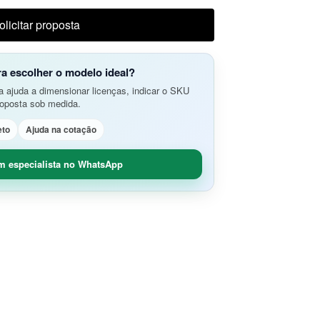
do Aplicativos da Web e APIs
o Avançada de Ameaças
olicitar proposta
amento e Análise de Segurança em
SD-Branch
ão de Rede
idade Segura (O365 / G-Suite)
ra escolher o modelo ideal?
nce
Remoto Seguro
 ajuda a dimensionar licenças, indicar o SKU
ça de Contêineres
roposta sob medida.
dade e Controle SaaS
eto
Ajuda na cotação
m especialista no WhatsApp