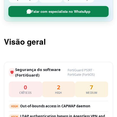
Falar com especialista no WhatsApp
Visão geral
Segurança do software
FortiGuard PSIRT ·
🛡
(FortiGuard)
FortiGate (FortiOS)
0
2
7
CRÍTICOS
HIGH
MEDIUM
Out-of-bounds access in CAPWAP daemon
HIGH
LDAP authentication bypass in Agentless VPN and
HIGH