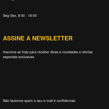
Seg-Sex, 8:00 - 18:00
Forti Firewall
Online agora
ASSINE A NEWSLETTER
Inscreva-se hoje para receber dicas e novidades e ofertas
especiais exclusivas.
NOME
EMAIL
WHATSAPP / TELEFONE
Aceito receber comunicações da Forti Firewall
Não fazemos spam e seu e-mail é confidencial.
Solicitar atendimento