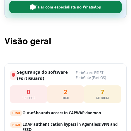
Falar com especialista no WhatsApp
Visão geral
Segurança do software
FortiGuard PSIRT ·
🛡
(FortiGuard)
FortiGate (FortiOS)
0
2
7
CRÍTICOS
HIGH
MEDIUM
Out-of-bounds access in CAPWAP daemon
HIGH
LDAP authentication bypass in Agentless VPN and
HIGH
FSSO